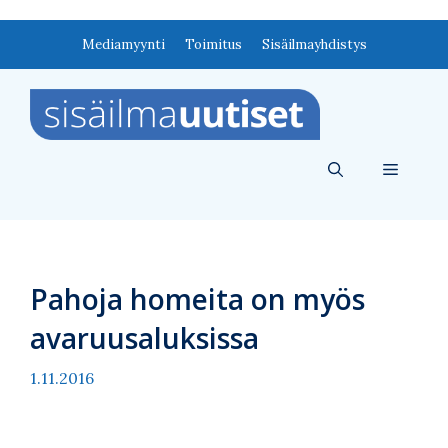
Siirry
Mediamyynti
Toimitus
Sisäilmayhdistys
sisältöön
Valikko
Pahoja homeita on myös
avaruusaluksissa
1.11.2016