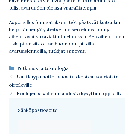
havainnosta ei vielä voi päätellä, että homeista
tulisi avaruuden oloissa vaarallisempia.
Aspergillus fumigatuksen itiöt päätyvät kuitenkin
helposti hengitysteitse ihmisen elimistöön ja
aiheuttavat vakaviakin tulehduksia. Sen aiheuttama
riski pitää siis ottaa huomioon pitkillä
avaruuslennoilla, tutkijat sanovat.
Kategoriat
Tutkimus ja teknologia
Uusi käypä hoito -suositus kosteusvaurioista
oireileville
Koulujen sisäilman laadusta kysyttiin oppilailta
Sähköpostiosoite: