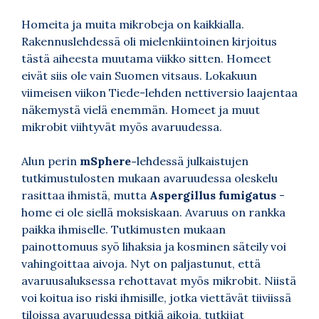
Homeita ja muita mikrobeja on kaikkialla.
Rakennuslehdessä oli mielenkiintoinen kirjoitus
tästä aiheesta muutama viikko sitten. Homeet
eivät siis ole vain Suomen vitsaus. Lokakuun
viimeisen viikon Tiede-lehden nettiversio laajentaa
näkemystä vielä enemmän. Homeet ja muut
mikrobit viihtyvät myös avaruudessa.
Alun perin
mSphere-
lehdessä julkaistujen
tutkimustulosten mukaan avaruudessa oleskelu
rasittaa ihmistä, mutta
Aspergillus fumigatus
-
home ei ole siellä moksiskaan. Avaruus on rankka
paikka ihmiselle. Tutkimusten mukaan
painottomuus syö lihaksia ja kosminen säteily voi
vahingoittaa aivoja. Nyt on paljastunut, että
avaruusaluksessa rehottavat myös mikrobit. Niistä
voi koitua iso riski ihmisille, jotka viettävät tiiviissä
tiloissa avaruudessa pitkiä aikoja, tutkijat