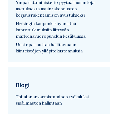
Ympäristöministeriö pyytää lausuntoja
asetuksesta asuinrakennusten
korjausrakentamisen avustukseksi
Helsingin kaupunki käynnistää
kuntotutkimuksiin liittyvän
markkinavuoropuhelun kesäkuussa
Uusi opas auttaa hallitsemaan
kiinteistöjen ylläpitokustannuksia
Blogi
Toiminnanvarmistaminen työkaluksi
sisäilmaston hallintaan