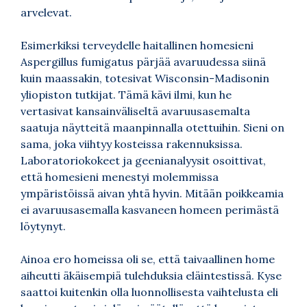
arvelevat.
Esimerkiksi terveydelle haitallinen homesieni
Aspergillus fumigatus pärjää avaruudessa siinä
kuin maassakin, totesivat Wisconsin-Madisonin
yliopiston tutkijat. Tämä kävi ilmi, kun he
vertasivat kansainväliseltä avaruusasemalta
saatuja näytteitä maanpinnalla otettuihin. Sieni on
sama, joka viihtyy kosteissa rakennuksissa.
Laboratoriokokeet ja geenianalyysit osoittivat,
että homesieni menestyi molemmissa
ympäristöissä aivan yhtä hyvin. Mitään poikkeamia
ei avaruusasemalla kasvaneen homeen perimästä
löytynyt.
Ainoa ero homeissa oli se, että taivaallinen home
aiheutti äkäisempiä tulehduksia eläintestissä. Kyse
saattoi kuitenkin olla luonnollisesta vaihtelusta eli