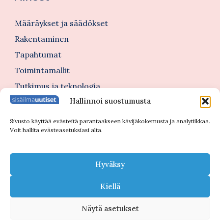
Määräykset ja säädökset
Rakentaminen
Tapahtumat
Toimintamallit
Tutkimus ja teknologia
Hallinnoi suostumusta
Tutustu myös
Sivusto käyttää evästeitä parantaakseen kävijäkokemusta ja analytiikkaa.
Voit hallita evästeasetuksiasi alta.
Kannattajajäsenblogi
Blogi
Hyväksy
Nimitykset
Kiellä
Näytä asetukset
© 2026 Sisäilmauutiset |
Tietosuojaseloste