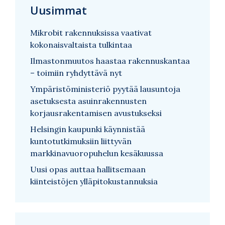
Uusimmat
Mikrobit rakennuksissa vaativat
kokonaisvaltaista tulkintaa
Ilmastonmuutos haastaa rakennuskantaa
– toimiin ryhdyttävä nyt
Ympäristöministeriö pyytää lausuntoja
asetuksesta asuinrakennusten
korjausrakentamisen avustukseksi
Helsingin kaupunki käynnistää
kuntotutkimuksiin liittyvän
markkinavuoropuhelun kesäkuussa
Uusi opas auttaa hallitsemaan
kiinteistöjen ylläpitokustannuksia