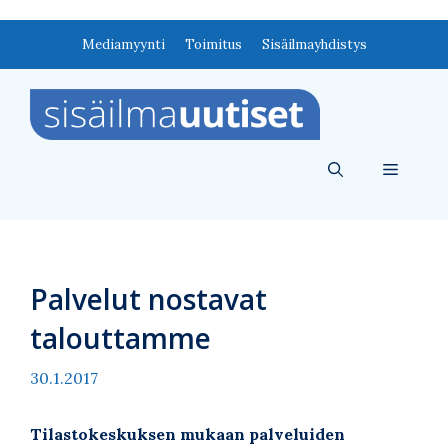
Siirry
Mediamyynti
Toimitus
Sisäilmayhdistys
sisältöön
Valikko
Palvelut nostavat
talouttamme
30.1.2017
Tilastokeskuksen mukaan palveluiden