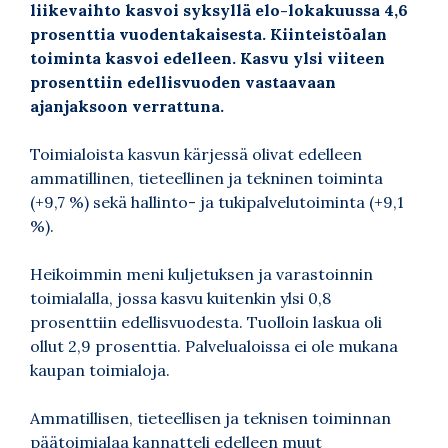
liikevaihto kasvoi syksyllä elo-lokakuussa 4,6
prosenttia vuodentakaisesta. Kiinteistöalan
toiminta kasvoi edelleen. Kasvu ylsi viiteen
prosenttiin edellisvuoden vastaavaan
ajanjaksoon verrattuna.
Toimialoista kasvun kärjessä olivat edelleen
ammatillinen, tieteellinen ja tekninen toiminta
(+9,7 %) sekä hallinto- ja tukipalvelutoiminta (+9,1
%).
Heikoimmin meni kuljetuksen ja varastoinnin
toimialalla, jossa kasvu kuitenkin ylsi 0,8
prosenttiin edellisvuodesta. Tuolloin laskua oli
ollut 2,9 prosenttia. Palvelualoissa ei ole mukana
kaupan toimialoja.
Ammatillisen, tieteellisen ja teknisen toiminnan
päätoimialaa kannatteli edelleen muut