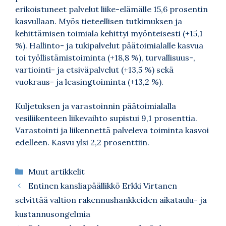
erikoistuneet palvelut liike-elämälle 15,6 prosentin
kasvullaan. Myös tieteellisen tutkimuksen ja
kehittämisen toimiala kehittyi myönteisesti (+15,1
%). Hallinto- ja tukipalvelut päätoimialalle kasvua
toi työllistämistoiminta (+18,8 %), turvallisuus-,
vartiointi- ja etsiväpalvelut (+13,5 %) sekä
vuokraus- ja leasingtoiminta (+13,2 %).
Kuljetuksen ja varastoinnin päätoimialalla
vesiliikenteen liikevaihto supistui 9,1 prosenttia.
Varastointi ja liikennettä palveleva toiminta kasvoi
edelleen. Kasvu ylsi 2,2 prosenttiin.
Kategoriat
Muut artikkelit
Entinen kansliapäällikkö Erkki Virtanen
selvittää valtion rakennushankkeiden aikataulu- ja
kustannusongelmia