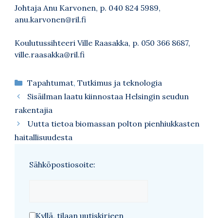
Johtaja Anu Karvonen, p. 040 824 5989,
anu.karvonen@ril.fi
Koulutussihteeri Ville Raasakka, p. 050 366 8687,
ville.raasakka@ril.fi
Kategoriat
Tapahtumat
,
Tutkimus ja teknologia
Sisäilman laatu kiinnostaa Helsingin seudun
rakentajia
Uutta tietoa biomassan polton pienhiukkasten
haitallisuudesta
Sähköpostiosoite:
Kyllä, tilaan uutiskirjeen