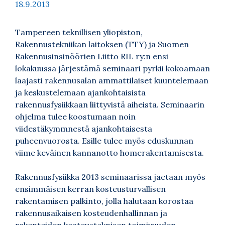
18.9.2013
Tampereen teknillisen yliopiston,
Rakennustekniikan laitoksen (TTY) ja Suomen
Rakennusinsinöörien Liitto RIL ry:n ensi
lokakuussa järjestämä seminaari pyrkii kokoamaan
laajasti rakennusalan ammattilaiset kuuntelemaan
ja keskustelemaan ajankohtaisista
rakennusfysiikkaan liittyvistä aiheista. Seminaarin
ohjelma tulee koostumaan noin
viidestäkymmnestä ajankohtaisesta
puheenvuorosta. Esille tulee myös eduskunnan
viime keväinen kannanotto homerakentamisesta.
Rakennusfysiikka 2013 seminaarissa jaetaan myös
ensimmäisen kerran kosteusturvallisen
rakentamisen palkinto, jolla halutaan korostaa
rakennusaikaisen kosteudenhallinnan ja
rakenteiden kosteusteknisen toimivuuden