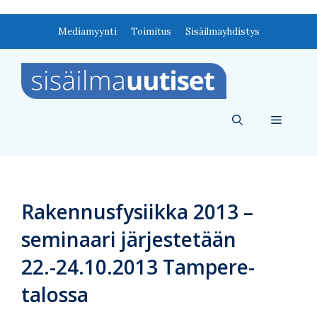
Siirry
Mediamyynti
Toimitus
Sisäilmayhdistys
sisältöön
Valikko
Rakennusfysiikka 2013 –
seminaari järjestetään
22.-24.10.2013 Tampere-
talossa