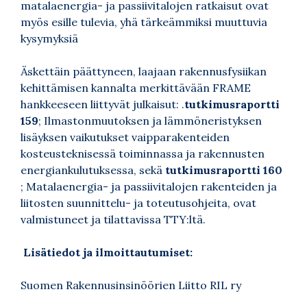
matalaenergia- ja passiivitalojen ratkaisut ovat
myös esille tulevia, yhä tärkeämmiksi muuttuvia
kysymyksiä
Äskettäin päättyneen, laajaan rakennusfysiikan
kehittämisen kannalta merkittävään FRAME
hankkeeseen liittyvät julkaisut: .
tutkimusraportti
159
; Ilmastonmuutoksen ja lämmöneristyksen
lisäyksen vaikutukset vaipparakenteiden
kosteusteknisessä toiminnassa ja rakennusten
energiankulutuksessa, sekä
tutkimusraportti 160
; Matalaenergia- ja passiivitalojen rakenteiden ja
liitosten suunnittelu- ja toteutusohjeita, ovat
valmistuneet ja tilattavissa TTY:ltä.
Lisätiedot ja ilmoittautumiset:
Suomen Rakennusinsinöörien Liitto RIL ry