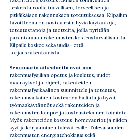
keskeistä roolia turvallisen, terveellisen ja
pitkäikäisen rakennuksen toteutuksessa. Kilpailun
tavoitteena on nostaa esiin hyviä käytäntöjä,
toteutustapoja ja tuotteita, joilla pyritään
parantamaan rakennusten kosteusturvallisuutta.
Kilpailu koskee sekä uudis- että
korjausrakentamista.
Seminaarin aihealueita ovat mm.
r
akennusfysiikan opetus ja koulutus, uudet
määräykset ja ohjeet, rakenteiden
rakennusfysikaalinen suunnittelu ja toteutus,
rakennusaikainen kosteuden hallinta ja hyvät
työmaakäytännöt sekä rakenteiden ja
rakennusten lämpö- ja kosteustekninen toiminta.
Myös rakenteiden kosteus‑ homevauriot ja niiden
syyt ja korjaaminen tulevat esille. Tulevaisuuden
rakennusten energiatehokkuus sekä