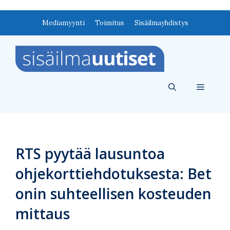
Siirry
Mediamyynti
Toimitus
Sisäilmayhdistys
sisältöön
Valikko
RTS pyytää lausuntoa
ohjekorttiehdotuksesta: Bet
onin suhteellisen kosteuden
mittaus