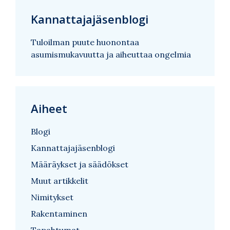
Kannattajajäsenblogi
Tuloilman puute huonontaa
asumismukavuutta ja aiheuttaa ongelmia
Aiheet
Blogi
Kannattajajäsenblogi
Määräykset ja säädökset
Muut artikkelit
Nimitykset
Rakentaminen
Tapahtumat