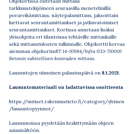
Ohjekortissa esitetään mittaus
tarkkuustekijöineen seuraavilla menetelmillä:
porareikämittaus, näytepalamittaus, jaksoittain
luettavat seurantamittaukset ja jatkuvatoimiset
seurantamittaukset. Kortissa annetaan lisäksi
yleisohjeita eri tilanteissa tehtäville mittauksille
sekä mittaustulosten tulkinnalle. Ohjekortti korvaa
aiemman ohjekortin
RT 14-10984/
Infra 033-710010
Betonin suhteellisen kosteuden mittaus.
Lausuntojen viimeinen palautuspäivä on
8.1.2021
.
Lausuntomateriaali on ladattavissa osoitteesta
https://uutiset.rakennustieto.fi/category/yleinen
/lausuntopyynnot/
Lausunnoissa pyydetään keskittymään ohjeen
asiasisältöön.