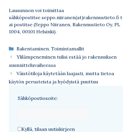
Lausunnon voi toimittaa
sähköpostitse seppo.niiranen(at)rakennustieto.fi t
ai postitse (Seppo Niiranen, Rakennustieto Oy, PL
1004, 00101 Helsinki).
Kategoriat
Rakentaminen
,
Toimintamallit
Ylilämpeneminen tulisi estää jo rakennuksen
suunnitteluvaiheessa
Väistötiloja käytetään laajasti, mutta tietoa
käytön perusteista ja hyödyistä puuttuu
Sähköpostiosoite:
Kyllä, tilaan uutiskirjeen