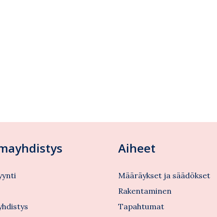
lmayhdistys
Aiheet
ynti
Määräykset ja säädökset
s
Rakentaminen
yhdistys
Tapahtumat