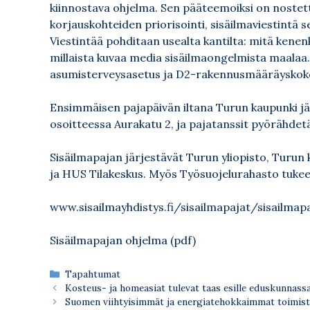
kiinnostava ohjelma. Sen pääteemoiksi on nostet
korjauskohteiden priorisointi, sisäilmaviestintä 
Viestintää pohditaan usealta kantilta: mitä kenenk
millaista kuvaa media sisäilmaongelmista maalaa
asumisterveysasetus ja D2-rakennusmääräyskok
Ensimmäisen pajapäivän iltana Turun kaupunki j
osoitteessa Aurakatu 2, ja pajatanssit pyörähdet
Sisäilmapajan järjestävät Turun yliopisto, Turun
ja HUS Tilakeskus. Myös Työsuojelurahasto tuke
www.sisailmayhdistys.fi/sisailmapajat/sisailmap
Sisäilmapajan ohjelma (pdf)
Kategoriat
Tapahtumat
Kosteus- ja homeasiat tulevat taas esille eduskunnass
Suomen viihtyisimmät ja energiatehokkaimmat toimisto