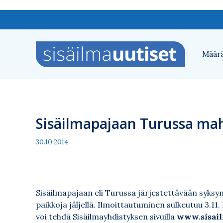
Siirry
sisältöön
Määrä
Sisäilmapajaan Turussa mah
30.10.2014
Sisäilmapajaan eli Turussa järjestettävään syks
paikkoja jäljellä. Ilmoittautuminen sulkeutuu 3.1
voi tehdä Sisäilmayhdistyksen sivuilla
www.sisail