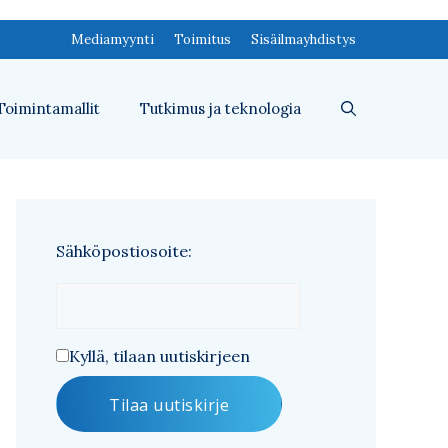
Mediamyynti
Toimitus
Sisäilmayhdistys
Toimintamallit
Tutkimus ja teknologia
Sähköpostiosoite:
Kyllä, tilaan uutiskirjeen