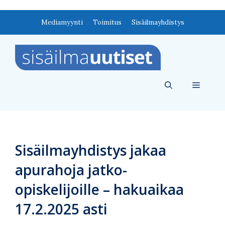
Siirry
Mediamyynti
Toimitus
Sisäilmayhdistys
sisältöön
Valikko
Sisäilmayhdistys jakaa
apurahoja jatko-
opiskelijoille – hakuaikaa
17.2.2025 asti