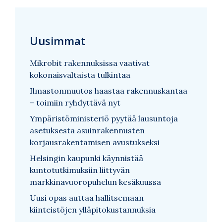
Uusimmat
Mikrobit rakennuksissa vaativat
kokonaisvaltaista tulkintaa
Ilmastonmuutos haastaa rakennuskantaa
– toimiin ryhdyttävä nyt
Ympäristöministeriö pyytää lausuntoja
asetuksesta asuinrakennusten
korjausrakentamisen avustukseksi
Helsingin kaupunki käynnistää
kuntotutkimuksiin liittyvän
markkinavuoropuhelun kesäkuussa
Uusi opas auttaa hallitsemaan
kiinteistöjen ylläpitokustannuksia