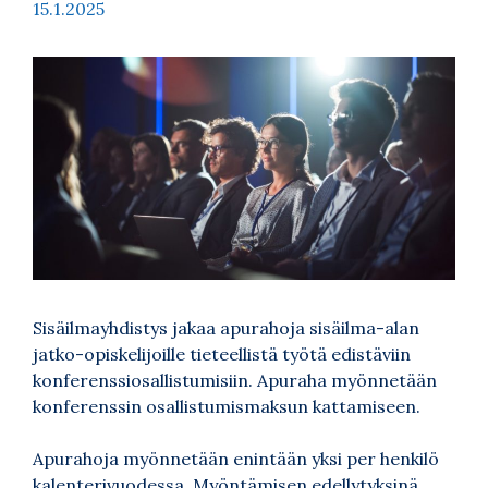
15.1.2025
Sisäilmayhdistys jakaa apurahoja sisäilma-alan
jatko-opiskelijoille tieteellistä työtä edistäviin
konferenssiosallistumisiin. Apuraha myönnetään
konferenssin osallistumismaksun kattamiseen.
Apurahoja myönnetään enintään yksi per henkilö
kalenterivuodessa. Myöntämisen edellytyksinä