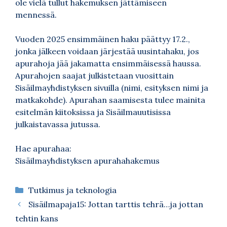
ole vielä tullut hakemuksen jättämiseen
mennessä.
Vuoden 2025 ensimmäinen haku päättyy 17.2.,
jonka jälkeen voidaan järjestää uusintahaku, jos
apurahoja jää jakamatta ensimmäisessä haussa.
Apurahojen saajat julkistetaan vuosittain
Sisäilmayhdistyksen sivuilla (nimi, esityksen nimi ja
matkakohde). Apurahan saamisesta tulee mainita
esitelmän kiitoksissa ja Sisäilmauutisissa
julkaistavassa jutussa.
Hae apurahaa:
Sisäilmayhdistyksen apurahahakemus
Kategoriat
Tutkimus ja teknologia
Sisäilmapaja15: Jottan tarttis tehrä…ja jottan
tehtin kans