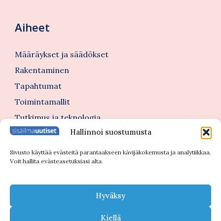
Aiheet
Määräykset ja säädökset
Rakentaminen
Tapahtumat
Toimintamallit
Tutkimus ja teknologia
Hallinnoi suostumusta
Tutustu myös
Sivusto käyttää evästeitä parantaakseen kävijäkokemusta ja analytiikkaa.
Voit hallita evästeasetuksiasi alta.
Kannattajajäsenblogi
Blogi
Hyväksy
Nimitykset
Kiellä