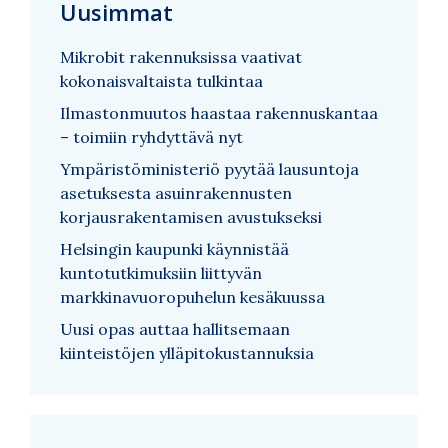
Uusimmat
Mikrobit rakennuksissa vaativat
kokonaisvaltaista tulkintaa
Ilmastonmuutos haastaa rakennuskantaa
– toimiin ryhdyttävä nyt
Ympäristöministeriö pyytää lausuntoja
asetuksesta asuinrakennusten
korjausrakentamisen avustukseksi
Helsingin kaupunki käynnistää
kuntotutkimuksiin liittyvän
markkinavuoropuhelun kesäkuussa
Uusi opas auttaa hallitsemaan
kiinteistöjen ylläpitokustannuksia