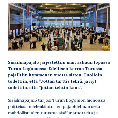
Sisäilmapaja15 järjestettiin marraskuun lopussa
Turun Logomossa. Edellisen kerran Turussa
pajailtiin kymmenen vuotta sitten. Tuolloin
todettiin, että ”Jottan tarttis tehrä, ja nyt
todettiin, että ”jottan tehtin kans”.
Sisäilmapaja15 tarjosi Turun Logomon hienoissa
puitteissa mielenkiintoisen pajaohjelman sekä
mahdollisuuden tutustua sisäilmatuotteita ja -