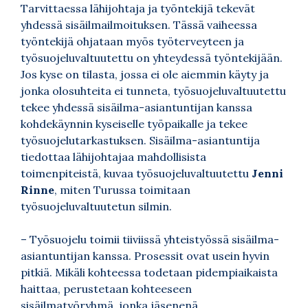
Tarvittaessa lähijohtaja ja työntekijä tekevät
yhdessä sisäilmailmoituksen. Tässä vaiheessa
työntekijä ohjataan myös työterveyteen ja
työsuojeluvaltuutettu on yhteydessä työntekijään.
Jos kyse on tilasta, jossa ei ole aiemmin käyty ja
jonka olosuhteita ei tunneta, työsuojeluvaltuutettu
tekee yhdessä sisäilma-asiantuntijan kanssa
kohdekäynnin kyseiselle työpaikalle ja tekee
työsuojelutarkastuksen. Sisäilma-asiantuntija
tiedottaa lähijohtajaa mahdollisista
toimenpiteistä, kuvaa työsuojeluvaltuutettu
Jenni
Rinne
, miten Turussa toimitaan
työsuojeluvaltuutetun silmin.
– Työsuojelu toimii tiiviissä yhteistyössä sisäilma-
asiantuntijan kanssa. Prosessit ovat usein hyvin
pitkiä. Mikäli kohteessa todetaan pidempiaikaista
haittaa, perustetaan kohteeseen
sisäilmatyöryhmä, jonka jäsenenä