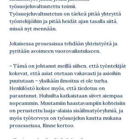
työsuojeluvaltuutettu toimii.
Työsuojeluvaltuutetun on tärkeä pitää yhteyttä
työntekijöihin ja pitää heidät ajan tasalla siitä,
missä nyt mennään.
Jokaisessa prosessissa tehdään yhteistyötä ja
pyritään avoimeen vuorovaikutukseen.
– Tämä on johtanut meillä siihen, että työntekijät
kokevat, että asiat otetaan vakavasti ja asioihin
puututaan – yksikään ilmoitus ei ole turha.
Henkilöstö kokee myös, että tiedotus on
parantunut. Huhuilta katkaistaan siivet aiempaa
nopeammin. Muutamiin haastavampiin kohteisiin
on perustettu laaja-alaisia sisäilmatyöryhmiä, ja
myös työterveys on työsuojelun kautta mukana
prosesseissa, Rinne kertoo.