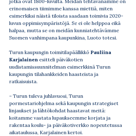
jotka ovat 1800-luvulta. Meidän tehtävänämme on
erinomaisen tiimimme kanssa miettiä, miten
esimerkiksi näistä tiloista saadaan toimivia 2020-
luvun oppimisympäristöjä. Se ei ole helppoa eikä
halpaa, mutta se on meidän kunniatehtävämme
Suomen vanhimpana kaupunkina, Luoto totesi.
Turun kaupungin toimitilapäällikkö
Pauliina
Karjalainen
esitteli päiväkotien
uudistamissuunnitelman esimerkkinä Turun
kaupungin tilahankkeiden haasteista ja
ratkaisuista.
– Turun tuleva juhlavuosi, Turun
pormestariohjelma sekä kaupungin strategiset
linjaukset ja lähtökohdat haastavat meitä:
koitamme vastata lupaukseemme korjata ja
rakentaa koulu- ja päiväkotiverkko nopeutetussa
aikataulussa, Karjalainen kertoi.