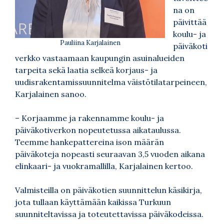
na on
päivittää
koulu- ja
Pauliina Karjalainen
päiväkoti
verkko vastaamaan kaupungin asuinalueiden
tarpeita sekä laatia selkeä korjaus- ja
uudisrakentamissuunnitelma väistötilatarpeineen,
Karjalainen sanoo.
– Korjaamme ja rakennamme koulu- ja
päiväkotiverkon nopeutetussa aikataulussa.
Teemme hankepattereina ison määrän
päiväkoteja nopeasti seuraavan 3,5 vuoden aikana
elinkaari- ja vuokramallilla, Karjalainen kertoo.
Valmisteilla on päiväkotien suunnittelun käsikirja,
jota tullaan käyttämään kaikissa Turkuun
suunniteltavissa ja toteutettavissa päiväkodeissa.