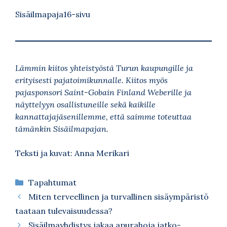
Sisäilmapaja16-sivu
Lämmin kiitos yhteistyöstä Turun kaupungille ja
erityisesti pajatoimikunnalle. Kiitos myös
pajasponsori Saint-Gobain Finland Weberille ja
näyttelyyn osallistuneille sekä kaikille
kannattajajäsenillemme, että saimme toteuttaa
tämänkin Sisäilmapajan.
Teksti ja kuvat: Anna Merikari
Kategoriat
Tapahtumat
Miten terveellinen ja turvallinen sisäympäristö
taataan tulevaisuudessa?
Sisäilmayhdistys jakaa apurahoja jatko-