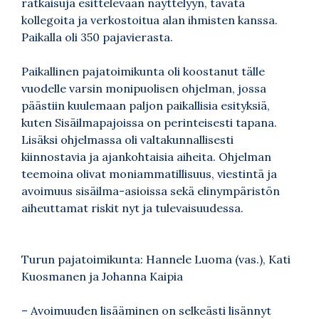
ratkaisuja esittelevään näyttelyyn, tavata
kollegoita ja verkostoitua alan ihmisten kanssa.
Paikalla oli 350 pajavierasta.
Paikallinen pajatoimikunta oli koostanut tälle
vuodelle varsin monipuolisen ohjelman, jossa
päästiin kuulemaan paljon paikallisia esityksiä,
kuten Sisäilmapajoissa on perinteisesti tapana.
Lisäksi ohjelmassa oli valtakunnallisesti
kiinnostavia ja ajankohtaisia aiheita. Ohjelman
teemoina olivat moniammatillisuus, viestintä ja
avoimuus sisäilma-asioissa sekä elinympäristön
aiheuttamat riskit nyt ja tulevaisuudessa.
Turun pajatoimikunta: Hannele Luoma (vas.), Kati
Kuosmanen ja Johanna Kaipia
– Avoimuuden lisääminen on selkeästi lisännyt