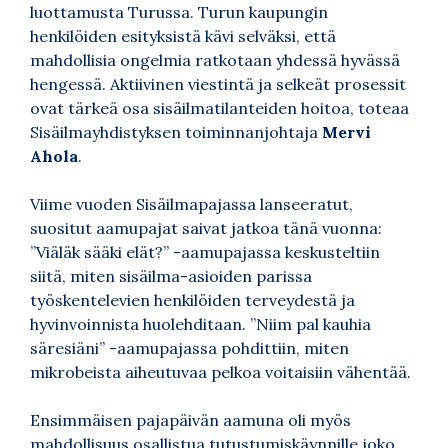
luottamusta Turussa. Turun kaupungin
henkilöiden esityksistä kävi selväksi, että
mahdollisia ongelmia ratkotaan yhdessä hyvässä
hengessä. Aktiivinen viestintä ja selkeät prosessit
ovat tärkeä osa sisäilmatilanteiden hoitoa, toteaa
Sisäilmayhdistyksen toiminnanjohtaja
Mervi
Ahola
.
Viime vuoden Sisäilmapajassa lanseeratut,
suositut aamupajat saivat jatkoa tänä vuonna:
”Viäläk sääki elät?” -aamupajassa keskusteltiin
siitä, miten sisäilma-asioiden parissa
työskentelevien henkilöiden terveydestä ja
hyvinvoinnista huolehditaan. ”Niim pal kauhia
säresiäni” -aamupajassa pohdittiin, miten
mikrobeista aiheutuvaa pelkoa voitaisiin vähentää.
Ensimmäisen pajapäivän aamuna oli myös
mahdollisuus osallistua tutustumiskäynnille joko