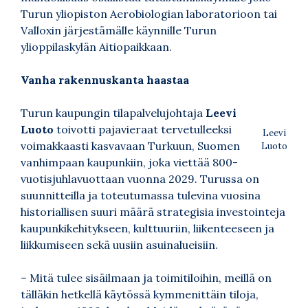
Turun yliopiston Aerobiologian laboratorioon tai
Valloxin järjestämälle käynnille Turun
ylioppilaskylän Aitiopaikkaan.
Vanha rakennuskanta haastaa
Turun kaupungin tilapalvelujohtaja
Leevi
Luoto
toivotti pajavieraat tervetulleeksi
Leevi
voimakkaasti kasvavaan Turkuun, Suomen
Luoto
vanhimpaan kaupunkiin, joka viettää 800-
vuotisjuhlavuottaan vuonna 2029. Turussa on
suunnitteilla ja toteutumassa tulevina vuosina
historiallisen suuri määrä strategisia investointeja
kaupunkikehitykseen, kulttuuriin, liikenteeseen ja
liikkumiseen sekä uusiin asuinalueisiin.
– Mitä tulee sisäilmaan ja toimitiloihin, meillä on
tälläkin hetkellä käytössä kymmenittäin tiloja,