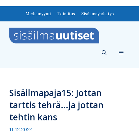
Siirry
Mediamyynti
Toimitus
Sisäilmayhdistys
sisältöön
Valikko
Sisäilmapaja15: Jottan
tarttis tehrä…ja jottan
tehtin kans
11.12.2024