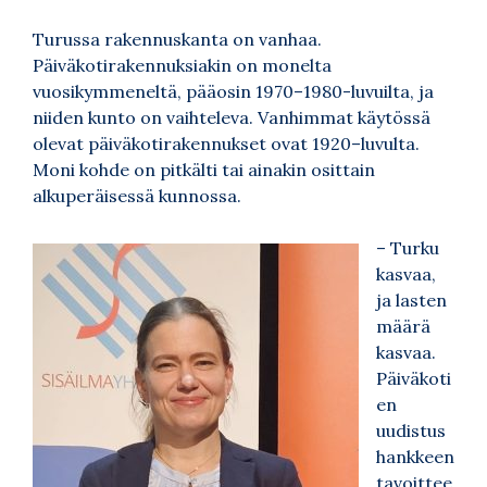
Turussa rakennuskanta on vanhaa.
Päiväkotirakennuksiakin on monelta
vuosikymmeneltä, pääosin 1970–1980-luvuilta, ja
niiden kunto on vaihteleva. Vanhimmat käytössä
olevat päiväkotirakennukset ovat 1920–luvulta.
Moni kohde on pitkälti tai ainakin osittain
alkuperäisessä kunnossa.
– Turku
kasvaa,
ja lasten
määrä
kasvaa.
Päiväkoti
en
uudistus
hankkeen
tavoittee