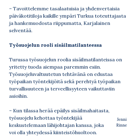
– Tavoittelemme tasalaatuisia ja yhdenvertaisia
päiväkotitiloja kaikille ympäri Turkua toteuttajasta
ja hankemuodosta riippumatta, Karjalainen
selventää.
Työsuojelun rooli sisäilmatilanteessa
Turussa työsuojelun roolia sisäilmatilanteissa on
yritetty tuoda aiempaa paremmin esiin.
Työsuojeluvaltuutetun tehtävänä on edustaa
työpaikan työntekijöitä sekä perehtyä työpaikan
turvallisuuteen ja terveellisyyteen vaikuttaviin
asioihin.
– Kun tilassa herää epäilys sisäilmahaitasta,
työsuojelu kehottaa työntekijää
Jenni
keskustelemaan lähijohtajan kanssa, joka
Rinne
voi olla yhteydessä kiinteistöhuoltoon.