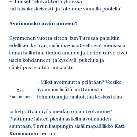
– Ihmiset tekevät töitä yhdessä
ratkaisukeskeisesti, ja ”olemme samalla puolella”.
Avoimuusko avain onneen?
Kymmenen vuotta sitten, kun Turussa pajailtiin
edellisen kerran, sisäilma-asiat velloivat mediassa
ilman hallintaa, tiedottaminen ja tiedon tarve eivät
usein kohdanneet, ja kyselyjä, puheluja ja
sähköposteja tuli runsaasti.
– Miksi avoimuutta pelätään? Voisiko
avoimuus lisätä luottamusta
Kati
toimintaan ja rauhoittaa keskustelua –
Kuosmanen
ja helpottaa myös meidän omaa työtämme?
Päätimme lähteä pienin askelin avoimuuden
suuntaan, Turun kaupungin sisäilmapäällikkö
Kati
Kuosmanen
kertoo.