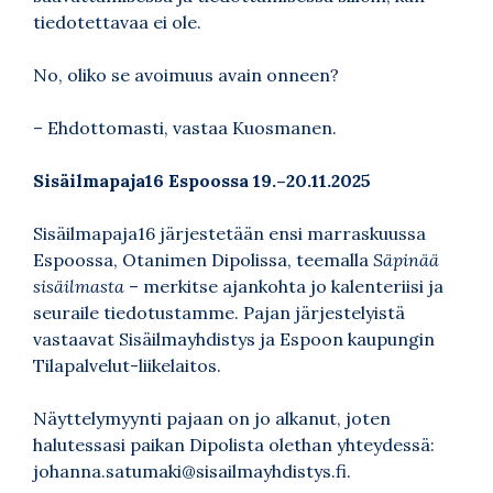
tiedotettavaa ei ole.
No, oliko se avoimuus avain onneen?
– Ehdottomasti, vastaa Kuosmanen.
Sisäilmapaja16 Espoossa 19.–20.11.2025
Sisäilmapaja16 järjestetään ensi marraskuussa
Espoossa, Otanimen Dipolissa, teemalla
Säpinää
sisäilmasta
– merkitse ajankohta jo kalenteriisi ja
seuraile tiedotustamme. Pajan järjestelyistä
vastaavat Sisäilmayhdistys ja Espoon kaupungin
Tilapalvelut-liikelaitos.
Näyttelymyynti pajaan on jo alkanut, joten
halutessasi paikan Dipolista olethan yhteydessä:
johanna.satumaki@sisailmayhdistys.fi
.