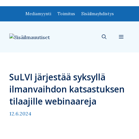
Siirry
Mediamyynti
Toimitus
Sisäilmayhdistys
sisältöön
Valikko
SuLVI järjestää syksyllä
ilmanvaihdon katsastuksen
tilaajille webinaareja
12.6.2024