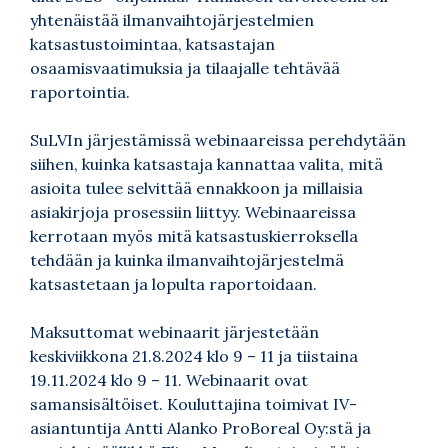
yhtenäistää ilmanvaihtojärjestelmien
katsastustoimintaa, katsastajan
osaamisvaatimuksia ja tilaajalle tehtävää
raportointia.
SuLVIn järjestämissä webinaareissa perehdytään
siihen, kuinka katsastaja kannattaa valita, mitä
asioita tulee selvittää ennakkoon ja millaisia
asiakirjoja prosessiin liittyy. Webinaareissa
kerrotaan myös mitä katsastuskierroksella
tehdään ja kuinka ilmanvaihtojärjestelmä
katsastetaan ja lopulta raportoidaan.
Maksuttomat webinaarit järjestetään
keskiviikkona 21.8.2024 klo 9 – 11 ja tiistaina
19.11.2024 klo 9 – 11. Webinaarit ovat
samansisältöiset. Kouluttajina toimivat IV-
asiantuntija Antti Alanko ProBoreal Oy:stä ja