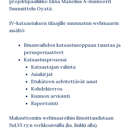
projektipäällikkö Elina Manelius A-insinöörit
Suunnittelu Oy:stä.
IV-katsastuksen tilaajille suunnatun webinaarin
sisältö:
Ilmanvaihdon katsastusoppaan taustaa ja
perusperiaatteet
Katsastusprosessi
Katsastajan valinta
Asiakirjat
Etukäteen selvitettävät asiat
Kohdekierros
Kunnon arviointi
Raportointi
Maksuttomiin webinaareihin ilmoittaudutaan
SuLVI ry:n verkkosivuilla (ks. linkki alla).