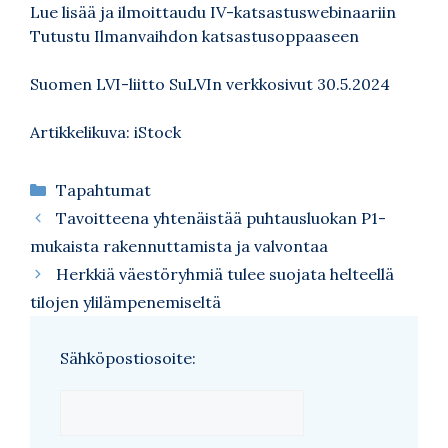
Lue lisää ja ilmoittaudu IV-katsastuswebinaariin
Tutustu Ilmanvaihdon katsastusoppaaseen
Suomen LVI-liitto SuLVIn verkkosivut 30.5.2024
Artikkelikuva: iStock
Kategoriat
Tapahtumat
Tavoitteena yhtenäistää puhtausluokan P1-
mukaista rakennuttamista ja valvontaa
Herkkiä väestöryhmiä tulee suojata helteellä
tilojen ylilämpenemiseltä
Sähköpostiosoite: