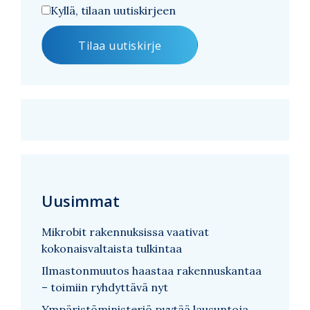
Kyllä, tilaan uutiskirjeen
Uusimmat
Mikrobit rakennuksissa vaativat
kokonaisvaltaista tulkintaa
Ilmastonmuutos haastaa rakennuskantaa
– toimiin ryhdyttävä nyt
Ympäristöministeriö pyytää lausuntoja