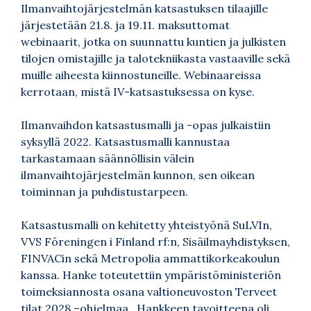
Ilmanvaihtojärjestelmän katsastuksen tilaajille
järjestetään 21.8. ja 19.11. maksuttomat
webinaarit, jotka on suunnattu kuntien ja julkisten
tilojen omistajille ja talotekniikasta vastaaville sekä
muille aiheesta kiinnostuneille. Webinaareissa
kerrotaan, mistä IV-katsastuksessa on kyse.
Ilmanvaihdon katsastusmalli ja -opas julkaistiin
syksyllä 2022. Katsastusmalli kannustaa
tarkastamaan säännöllisin välein
ilmanvaihtojärjestelmän kunnon, sen oikean
toiminnan ja puhdistustarpeen.
Katsastusmalli on kehitetty yhteistyönä SuLVIn,
VVS Föreningen i Finland rf:n, Sisäilmayhdistyksen,
FINVACin sekä Metropolia ammattikorkeakoulun
kanssa. Hanke toteutettiin ympäristöministeriön
toimeksiannosta osana valtioneuvoston Terveet
tilat 2028 –ohjelmaa. Hankkeen tavoitteena oli