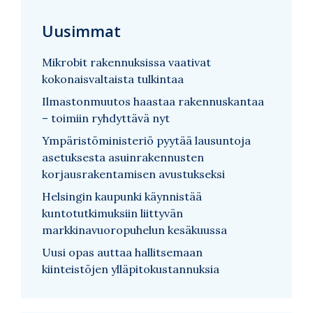
Uusimmat
Mikrobit rakennuksissa vaativat
kokonaisvaltaista tulkintaa
Ilmastonmuutos haastaa rakennuskantaa
– toimiin ryhdyttävä nyt
Ympäristöministeriö pyytää lausuntoja
asetuksesta asuinrakennusten
korjausrakentamisen avustukseksi
Helsingin kaupunki käynnistää
kuntotutkimuksiin liittyvän
markkinavuoropuhelun kesäkuussa
Uusi opas auttaa hallitsemaan
kiinteistöjen ylläpitokustannuksia