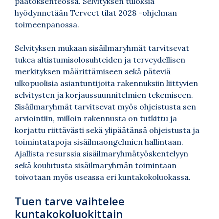
päätöksenteossa. Selvityksen tuloksia
hyödynnetään Terveet tilat 2028 -ohjelman
toimeenpanossa.
Selvityksen mukaan
sisäilmaryhmät tarvitsevat
tukea altistumisolosuhteiden ja terveydellisen
merkityksen määrittämiseen sekä päteviä
ulkopuolisia asiantuntijoita rakennuksiin liittyvien
selvitysten ja korjaussuunnitelmien tekemiseen.
Sisäilmaryhmät tarvitsevat myös ohjeistusta sen
arviointiin, milloin rakennusta on tutkittu ja
korjattu riittävästi sekä ylipäätänsä ohjeistusta ja
toimintatapoja sisäilmaongelmien hallintaan.
Ajallista resurssia sisäilmaryhmätyöskentelyyn
sekä koulutusta sisäilmaryhmän toimintaan
toivotaan myös useassa eri kuntakokoluokassa.
Tuen tarve vaihtelee
kuntakokoluokittain