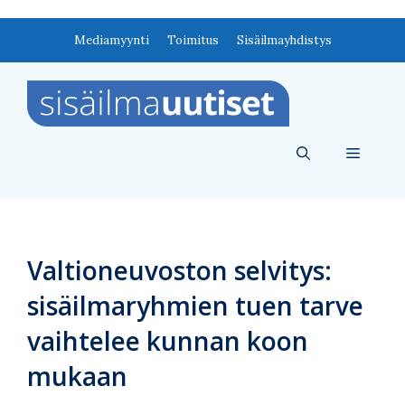
Siirry
Mediamyynti
Toimitus
Sisäilmayhdistys
sisältöön
Valikko
Valtioneuvoston selvitys:
sisäilmaryhmien tuen tarve
vaihtelee kunnan koon
mukaan