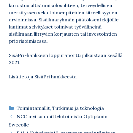
korostuu altistumisolosuhteen, terveydellisen
merkityksen sekä toimenpiteiden kiireellisyyden
arvioinnissa. Sisäilmaryhmän päätöksentekijöille
laatimat selvitykset toimivat työvälineinä
sisäilmaan liittyvien korjausten tai investointien
priorisoimisessa.
SisäPri-hankkeen loppuraportti julkaistaan kesällä
2021.
Lisätietoja SisäPri hankkeesta
Kategoriat
Toimintamallit
,
Tutkimus ja teknologia
NCC myi suunnittelutoimisto Optiplanin
Swecolle