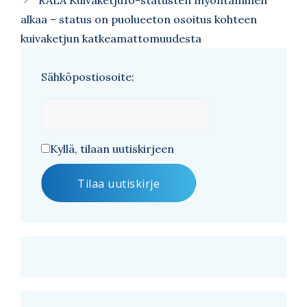
RALA Kuivaketju10-statusten myöntäminen
alkaa – status on puolueeton osoitus kohteen
kuivaketjun katkeamattomuudesta
Sähköpostiosoite:
Kyllä, tilaan uutiskirjeen