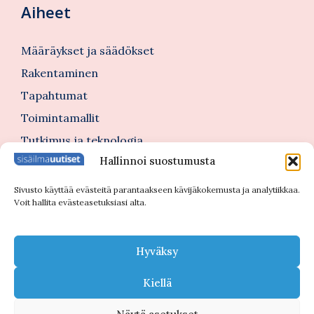
Aiheet
Määräykset ja säädökset
Rakentaminen
Tapahtumat
Toimintamallit
Tutkimus ja teknologia
Hallinnoi suostumusta
Tutustu myös
Sivusto käyttää evästeitä parantaakseen kävijäkokemusta ja analytiikkaa.
Voit hallita evästeasetuksiasi alta.
Kannattajajäsenblogi
Blogi
Hyväksy
Nimitykset
Kiellä