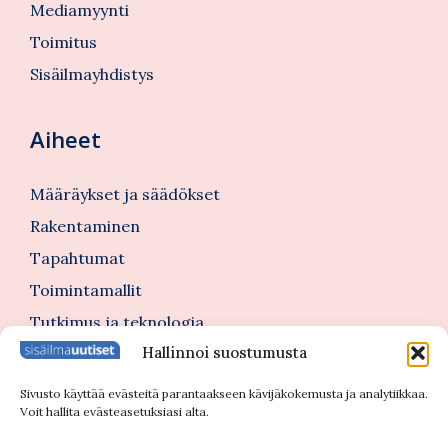
Mediamyynti
Toimitus
Sisäilmayhdistys
Aiheet
Määräykset ja säädökset
Rakentaminen
Tapahtumat
Toimintamallit
Tutkimus ja teknologia
Hallinnoi suostumusta
Tutustu myös
Sivusto käyttää evästeitä parantaakseen kävijäkokemusta ja analytiikkaa.
Voit hallita evästeasetuksiasi alta.
Kannattajajäsenblogi