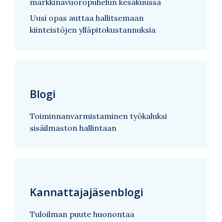
markkinavuoropuhelun kesäkuussa
Uusi opas auttaa hallitsemaan
kiinteistöjen ylläpitokustannuksia
Blogi
Toiminnanvarmistaminen työkaluksi
sisäilmaston hallintaan
Kannattajajäsenblogi
Tuloilman puute huonontaa