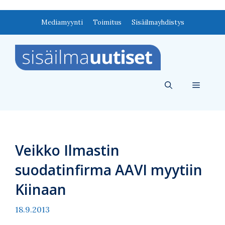
Siirry
Mediamyynti
Toimitus
Sisäilmayhdistys
sisältöön
Valikko
Veikko Ilmastin
suodatinfirma AAVI myytiin
Kiinaan
18.9.2013