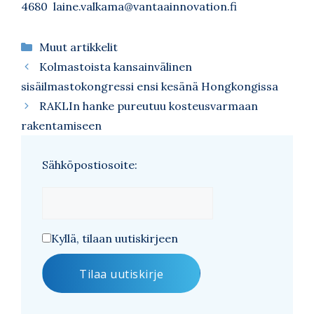
4680
laine.valkama@vantaainnovation.fi
Kategoriat
Muut artikkelit
Kolmastoista kansainvälinen
sisäilmastokongressi ensi kesänä Hongkongissa
RAKLIn hanke pureutuu kosteusvarmaan
rakentamiseen
Sähköpostiosoite:
Kyllä, tilaan uutiskirjeen