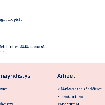
ngin yliopisto
äehdotuksesi 30.10. mennessä!
soa
lmayhdistys
Aiheet
ynti
Määräykset ja säädökset
s
Rakentaminen
yhdistys
Tapahtumat