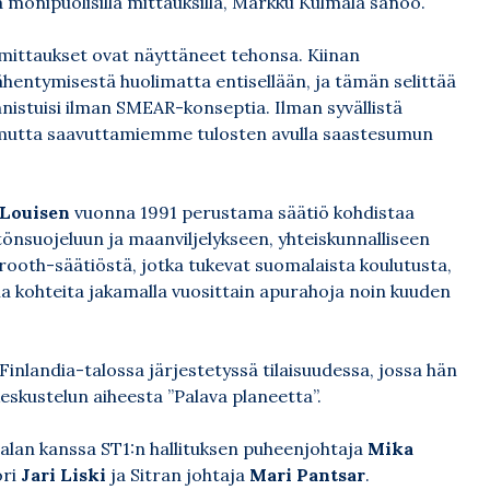
 monipuolisilla mittauksilla, Markku Kulmala sanoo.
mittaukset ovat näyttäneet tehonsa. Kiinan
entymisestä huolimatta entisellään, ja tämän selittää
nnistuisi ilman SMEAR-konseptia. Ilman syvällistä
– mutta saavuttamiemme tulosten avulla saastesumun
Louisen
vuonna 1991 perustama säätiö kohdistaa
stönsuojeluun ja maanviljelykseen, yhteiskunnalliseen
nrooth-säätiöstä, jotka tukevat suomalaista koulutusta,
sia kohteita jakamalla vuosittain apurahoja noin kuuden
inlandia-talossa järjestetyssä tilaisuudessa, jossa hän
skustelun aiheesta ”Palava planeetta”.
malan kanssa ST1:n hallituksen puheenjohtaja
Mika
ori
Jari Liski
ja Sitran johtaja
Mari Pantsar
.