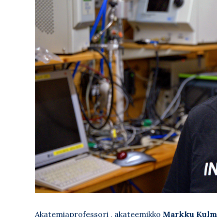
Akatemiaprofessori , akateemikko
Markku Kulma