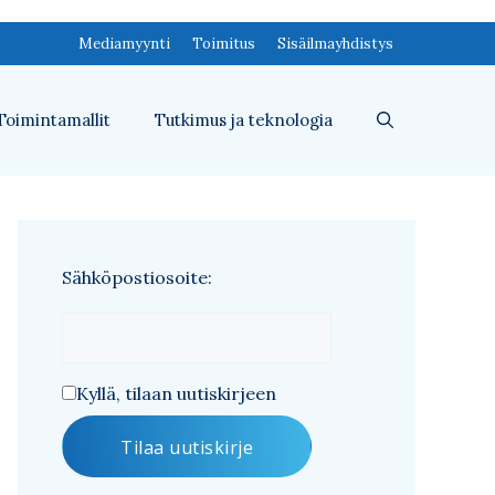
Mediamyynti
Toimitus
Sisäilmayhdistys
Toimintamallit
Tutkimus ja teknologia
Sähköpostiosoite:
Kyllä, tilaan uutiskirjeen