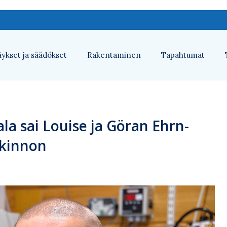
ykset ja säädökset
Rakentaminen
Tapahtumat
la sai Lo­ui­se ja Gö­ran Ehrn­
­kin­non