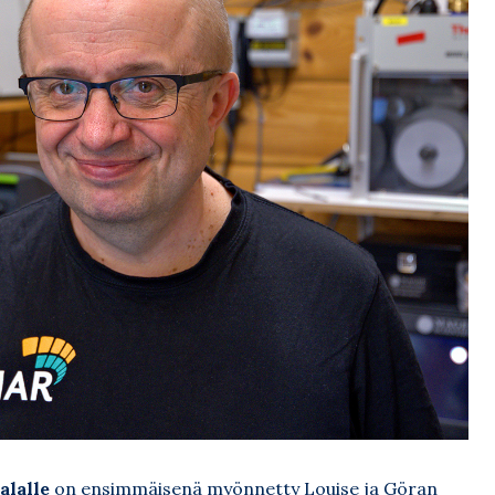
lalle
on ensimmäisenä myönnetty Louise ja Göran