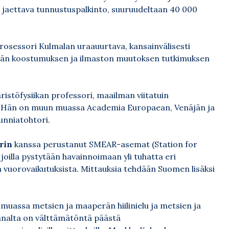
 jaettava tunnustuspalkinto, suuruudeltaan 40 000
rosessori Kulmalan uraauurtava, kansainvälisesti
ehän koostumuksen ja ilmaston muutoksen tutkimuksen
ristöfysiikan professori, maailman viitatuin
ija. Hän on muun muassa Academia Europaean, Venäjän ja
unniatohtori.
rin
kanssa perustanut SMEAR-asemat (Station for
oilla pystytään havainnoimaan yli tuhatta eri
 vuorovaikutuksista. Mittauksia tehdään Suomen lisäksi
 muassa metsien ja maaperän hiilinielu ja metsien ja
nalta on välttämätöntä päästä