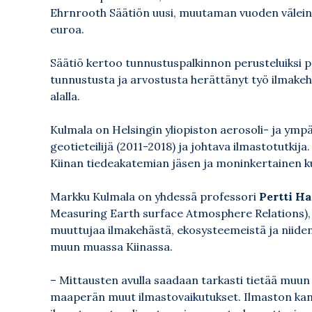
Ehrnrooth Säätiön uusi, muutaman vuoden välein
euroa.
Säätiö kertoo tunnustuspalkinnon perusteluiksi p
tunnustusta ja arvostusta herättänyt työ ilmak
alalla.
Kulmala on Helsingin yliopiston aerosoli- ja ympä
geotieteilijä (2011-2018) ja johtava ilmastotutk
Kiinan tiedeakatemian jäsen ja moninkertainen k
Markku Kulmala on yhdessä professori
Pertti Ha
Measuring Earth surface Atmosphere Relations), j
muuttujaa ilmakehästä, ekosysteemeistä ja niiden
muun muassa Kiinassa.
– Mittausten avulla saadaan tarkasti tietää muun
maaperän muut ilmastovaikutukset. Ilmaston kan