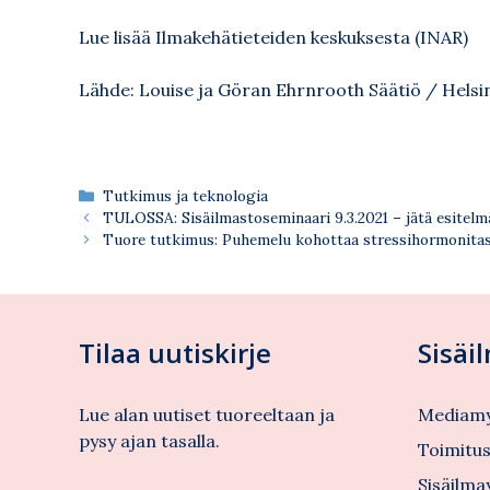
Lue lisää Ilmakehätieteiden keskuksesta (INAR)
Lähde:
Lo­ui­se ja Gö­ran Ehrn­rooth Sää­tiö / Helsi
Kategoriat
Tutkimus ja teknologia
TULOSSA: Sisäilmastoseminaari 9.3.2021 – jätä esitelm
Tuore tutkimus: Puhemelu kohottaa stressihormonita
Tilaa uutiskirje
Sisäi
Lue alan uutiset tuoreeltaan ja
Mediamy
pysy ajan tasalla.
Toimitu
Sisäilma