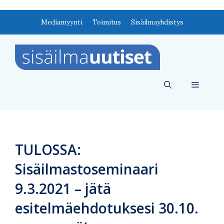
Siirry
Mediamyynti
Toimitus
Sisäilmayhdistys
sisältöön
Valikko
TULOSSA:
Sisäilmastoseminaari
9.3.2021 – jätä
esitelmäehdotuksesi 30.10.