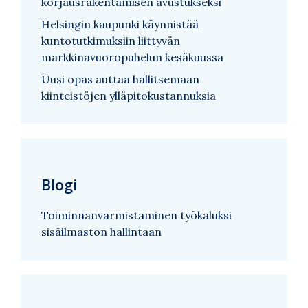
korjausrakentamisen avustukseksi
Helsingin kaupunki käynnistää
kuntotutkimuksiin liittyvän
markkinavuoropuhelun kesäkuussa
Uusi opas auttaa hallitsemaan
kiinteistöjen ylläpitokustannuksia
Blogi
Toiminnanvarmistaminen työkaluksi
sisäilmaston hallintaan