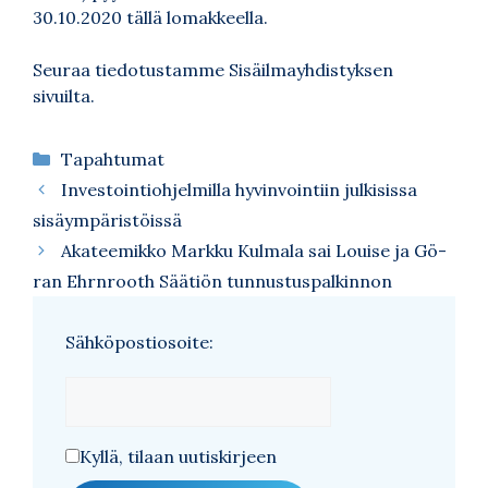
30.10.2020
tällä lomakkeella
.
Seuraa tiedotustamme
Sisäilmayhdistyksen
sivuilta
.
Kategoriat
Tapahtumat
Investointiohjelmilla hyvinvointiin julkisissa
sisäympäristöissä
Aka­tee­mik­ko Mark­ku Kul­ma­la sai Lo­ui­se ja Gö­
ran Ehrn­rooth Sää­tiön tun­nus­tus­pal­kin­non
Sähköpostiosoite:
Kyllä, tilaan uutiskirjeen