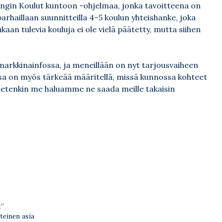
ngin Koulut kuntoon -ohjelmaa, jonka tavoitteena on
 parhaillaan suunnitteilla 4–5 koulun yhteishanke, joka
an tulevia kouluja ei ole vielä päätetty, mutta siihen
 markkinainfossa, ja meneillään on nyt tarjousvaiheen
issa on myös tärkeää määritellä, missä kunnossa kohteet
tietenkin me haluamme ne saada meille takaisin
t”
teinen asia