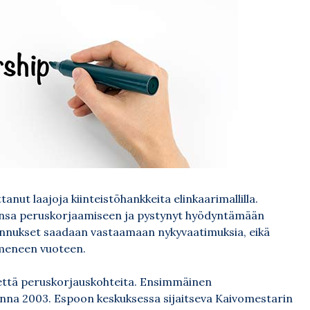
anut laajoja kiinteistöhankkeita elinkaarimallilla.
jensa peruskorjaamiseen ja pystynyt hyödyntämään
ennukset saadaan vastaamaan nykyvaatimuksia, eikä
mmeneen vuoteen.
- että peruskorjauskohteita. Ensimmäinen
vuonna 2003. Espoon keskuksessa sijaitseva Kaivomestarin