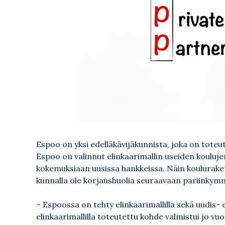
Espoo on yksi edelläkävijäkunnista, joka on toteutt
Espoo on valinnut elinkaarimallin useiden koulu
kokemuksiaan uusissa hankkeissa. Näin koulurak
kunnalla ole korjaushuolia seuraavaan pariinky
– Espoossa on tehty elinkaarimallilla sekä uudis
elinkaarimallilla toteutettu kohde valmistui jo 