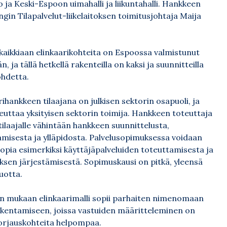
ja Keski-Espoon uimahalli ja liikuntahalli. Hankkeen
in Tilapalvelut-liikelaitoksen toimitusjohtaja Maija
kaikkiaan elinkaarikohteita on Espoossa valmistunut
, ja tällä hetkellä rakenteilla on kaksi ja suunnitteilla
ohdetta.
rihankkeen tilaajana on julkisen sektorin osapuoli, ja
euttaa yksityisen sektorin toimija. Hankkeen toteuttaja
tilaajalle vähintään hankkeen suunnittelusta,
misesta ja ylläpidosta. Palvelusopimuksessa voidaan
 sopia esimerkiksi käyttäjäpalveluiden toteuttamisesta ja
ksen järjestämisestä. Sopimuskausi on pitkä, yleensä
uotta.
n mukaan elinkaarimalli sopii parhaiten nimenomaan
kentamiseen, joissa vastuiden määritteleminen on
orjauskohteita helpompaa.