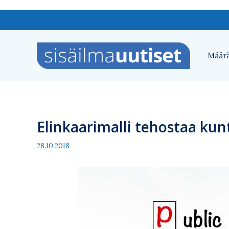
Siirry
sisältöön
Määrä
Elinkaarimalli tehostaa ku
28.10.2018