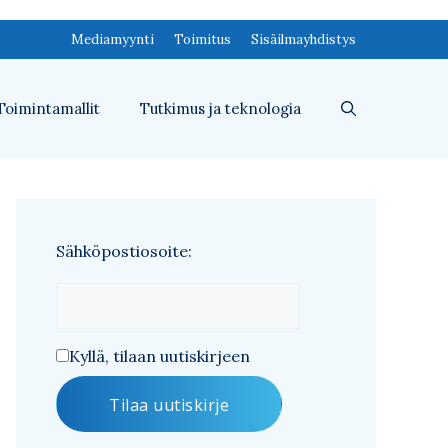
Mediamyynti
Toimitus
Sisäilmayhdistys
Toimintamallit
Tutkimus ja teknologia
Sähköpostiosoite:
Kyllä, tilaan uutiskirjeen