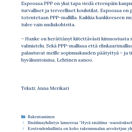
Espoossa PPP on yksi tapa viedä eteenpäin kaupu
turvalliset ja terveelliset koulutilat. Espoossa on
toteutetaan PPP-mallilla. Kaikkia hankkeeseen muka
tulee vain uudiskohteita.
– Hanke on herättänyt kiitettävästi kiinnostusta
valmistelu. Sekä PPP-mallissa että elinkaarimall
palautuvat meille sopimuskauden päätyttyä – ja 
hyväkuntoisina, Lehtinen sanoo.
Teksti: Anna Merikari
Kategoriat
Rakentaminen
Sisäilmayhdistys lanseeraa ”Hyvä sisäilma -suositukse
Kosteudenhallinta on koko rakennusalan arvoketjun yh