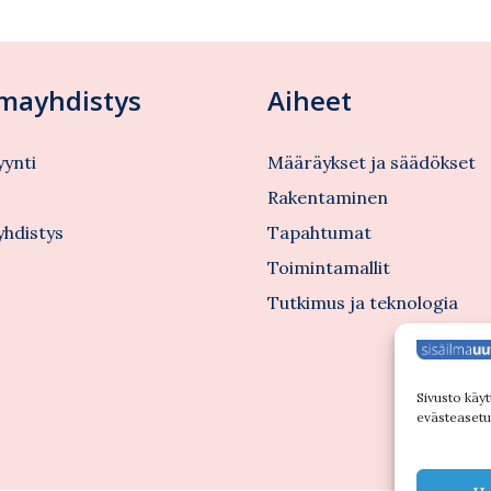
lmayhdistys
Aiheet
ynti
Määräykset ja säädökset
s
Rakentaminen
yhdistys
Tapahtumat
Toimintamallit
Tutkimus ja teknologia
Sivusto käyt
evästeasetuk