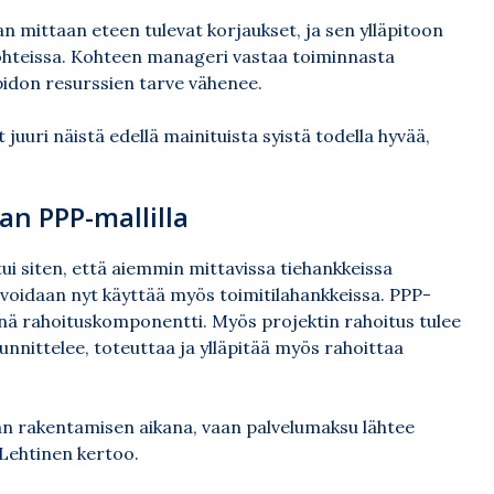
n mittaan eteen tulevat korjaukset, ja sen ylläpitoon
hteissa. Kohteen manageri vastaa toiminnasta
läpidon resurssien tarve vähenee.
 juuri näistä edellä mainituista syistä todella hyvää,
an PPP-mallilla
 siten, että aiemmin mittavissa tiehankkeissa
 voidaan nyt käyttää myös toimitilahankkeissa. PPP-
isänä rahoituskomponentti. Myös projektin rahoitus tulee
uunnittelee, toteuttaa ja ylläpitää myös rahoittaa
ään rakentamisen aikana, vaan palvelumaksu lähtee
Lehtinen kertoo.