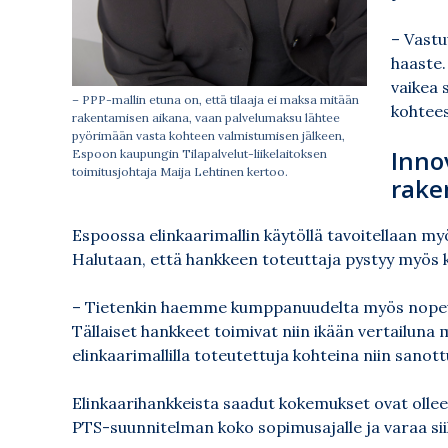
– Vastu
haaste.
vaikea 
– PPP-mallin etuna on, että tilaaja ei maksa mitään
kohtees
rakentamisen aikana, vaan palvelumaksu lähtee
pyörimään vasta kohteen valmistumisen jälkeen,
Innov
Espoon kaupungin Tilapalvelut-liikelaitoksen
toimitusjohtaja Maija Lehtinen kertoo.
rake
Espoossa elinkaarimallin käytöllä tavoitellaan myö
Halutaan, että hankkeen toteuttaja pystyy myös 
– Tietenkin haemme kumppanuudelta myös nopeut
Tällaiset hankkeet toimivat niin ikään vertailu
elinkaarimallilla toteutettuja kohteina niin sanot
Elinkaarihankkeista saadut kokemukset ovat ollee
PTS-suunnitelman koko sopimusajalle ja varaa si