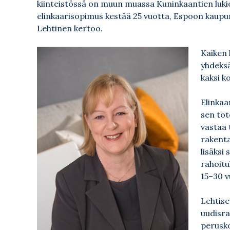
kiinteistössä on muun muassa Kuninkaantien lukio 
elinkaarisopimus kestää 25 vuotta, Espoon kaupung
Lehtinen kertoo.
Kaiken 
yhdeksän
kaksi k
Elinkaa
sen tot
vastaa 
rakenta
lisäksi
rahoitu
15–30 v
Lehtise
uudisra
perusk