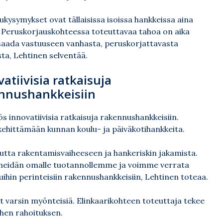
ukysymykset ovat tällaisissa isoissa hankkeissa aina
 Peruskorjauskohteessa toteuttavaa tahoa on aika
saada vastuuseen vanhasta, peruskorjattavasta
ta, Lehtinen selventää.
atiivisia ratkaisuja
nnushankkeisiin
s innovatiivisia ratkaisuja rakennushankkeisiin.
kehittämään kunnan koulu- ja päiväkotihankkeita.
ta rakentamisvaiheeseen ja hankeriskin jakamista.
na meidän omalle tuotannollemme ja voimme verrata
tuihin perinteisiin rakennushankkeisiin, Lehtinen toteaa.
t varsin myönteisiä. Elinkaarikohteen toteuttaja tekee
ihen rahoituksen.