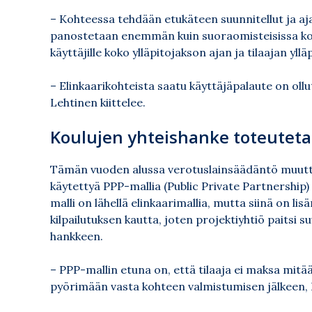
– Kohteessa tehdään etukäteen suunnitellut ja aja
panostetaan enemmän kuin suoraomisteisissa ko
käyttäjille koko ylläpitojakson ajan ja tilaajan yl
– Elinkaarikohteista saatu käyttäjäpalaute on ollut
Lehtinen kiittelee.
Koulujen yhteishanke toteuteta
Tämän vuoden alussa verotuslainsäädäntö muuttui
käytettyä PPP-mallia (Public Private Partnership)
malli on lähellä elinkaarimallia, mutta siinä on l
kilpailutuksen kautta, joten projektiyhtiö paitsi s
hankkeen.
– PPP-mallin etuna on, että tilaaja ei maksa mit
pyörimään vasta kohteen valmistumisen jälkeen, 