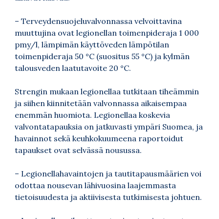
– Terveydensuojeluvalvonnassa velvoittavina
muuttujina ovat legionellan toimenpideraja 1 000
pmy/l, lämpimän käyttöveden lämpötilan
toimenpideraja 50 °C (suositus 55 °C) ja kylmän
talousveden laatutavoite 20 °C.
Strengin mukaan legionellaa tutkitaan tiheämmin
ja siihen kiinnitetään valvonnassa aikaisempaa
enemmän huomiota. Legionellaa koskevia
valvontatapauksia on jatkuvasti ympäri Suomea, ja
havainnot sekä keuhkokuumeena raportoidut
tapaukset ovat selvässä nousussa.
– Legionellahavaintojen ja tautitapausmäärien voi
odottaa nousevan lähivuosina laajemmasta
tietoisuudesta ja aktiivisesta tutkimisesta johtuen.