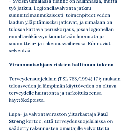
– Sveisin uimalassa tilanne on hallinnassa, mutta
työ jatkuu. Legionellavalvonta jatkuu
suunnitelmanmukaisesti, toimenpiteet veden
laadun ylläpitämiseksi jatkuvat, ja uimalaan on
tulossa kattava peruskorjaus, jossa legionellan
ennaltaehkäisyyn kiinnitetään huomiota jo
suunnittelu- ja rakennusvaiheessa, Rönnqvist
selventää.
Viranomaisohjaus riskien hallinnan tukena
Terveydensuojelulain (TSL 763/1994) 17 § mukaan
talousveden ja lämpimän käyttöveden on oltava
terveydelle haitatonta ja tarkoitukseensa
käyttökelpoista.
Lupa- ja valvontaviraston ylitarkastaja
Paul
Streng
kertoo, että terveydensuojelulaissa on
säädetty rakennusten omistajille velvoitteita