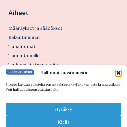
Aiheet
Määräykset ja säädökset
Rakentaminen
Tapahtumat
Toimintamallit
Tutkimus ja teknologia
Hallinnoi suostumusta
Tutustu myös
Sivusto käyttää evästeitä parantaakseen kävijäkokemusta ja analytiikkaa.
Voit hallita evästeasetuksiasi alta.
Kannattajajäsenblogi
Blogi
Hyväksy
Nimitykset
Kiellä