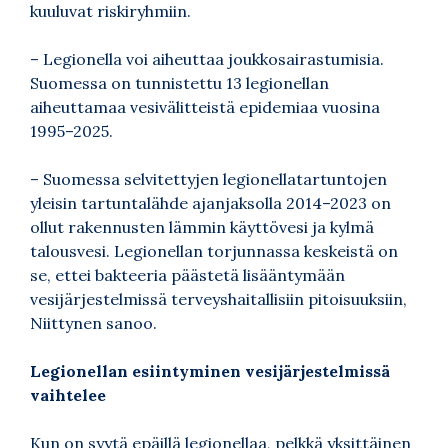
kuuluvat riskiryhmiin.
– Legionella voi aiheuttaa joukkosairastumisia.
Suomessa on tunnistettu 13 legionellan
aiheuttamaa vesivälitteistä epidemiaa vuosina
1995–2025.
– Suomessa selvitettyjen legionellatartuntojen
yleisin tartuntalähde ajanjaksolla 2014–2023 on
ollut rakennusten lämmin käyttövesi ja kylmä
talousvesi. Legionellan torjunnassa keskeistä on
se, ettei bakteeria päästetä lisääntymään
vesijärjestelmissä terveyshaitallisiin pitoisuuksiin,
Niittynen sanoo.
Legionellan esiintyminen vesijärjestelmissä
vaihtelee
Kun on syytä epäillä legionellaa, pelkkä yksittäinen