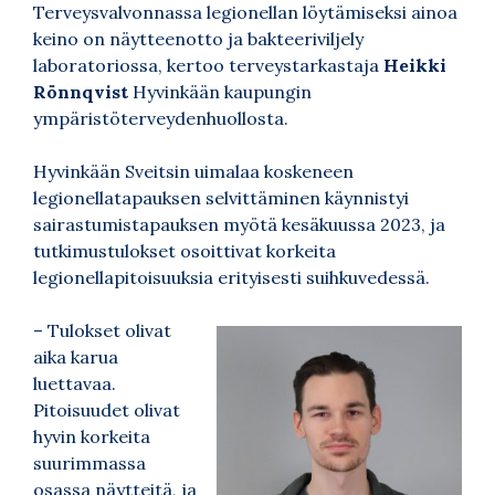
Terveysvalvonnassa legionellan löytämiseksi ainoa
keino on näytteenotto ja bakteeriviljely
laboratoriossa, kertoo terveystarkastaja
Heikki
Rönnqvist
Hyvinkään kaupungin
ympäristöterveydenhuollosta.
Hyvinkään Sveitsin uimalaa koskeneen
legionellatapauksen selvittäminen käynnistyi
sairastumistapauksen myötä kesäkuussa 2023, ja
tutkimustulokset osoittivat korkeita
legionellapitoisuuksia erityisesti suihkuvedessä.
– Tulokset olivat
aika karua
luettavaa.
Pitoisuudet olivat
hyvin korkeita
suurimmassa
osassa näytteitä, ja