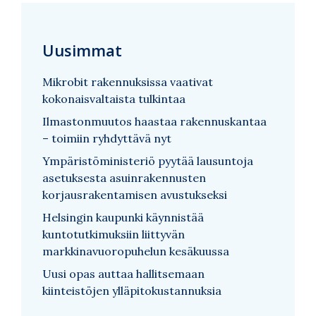
Uusimmat
Mikrobit rakennuksissa vaativat
kokonaisvaltaista tulkintaa
Ilmastonmuutos haastaa rakennuskantaa
– toimiin ryhdyttävä nyt
Ympäristöministeriö pyytää lausuntoja
asetuksesta asuinrakennusten
korjausrakentamisen avustukseksi
Helsingin kaupunki käynnistää
kuntotutkimuksiin liittyvän
markkinavuoropuhelun kesäkuussa
Uusi opas auttaa hallitsemaan
kiinteistöjen ylläpitokustannuksia