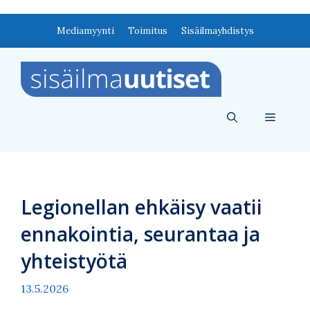
Siirry
Mediamyynti
Toimitus
Sisäilmayhdistys
sisältöön
Valikko
Legionellan ehkäisy vaatii
ennakointia, seurantaa ja
yhteistyötä
13.5.2026