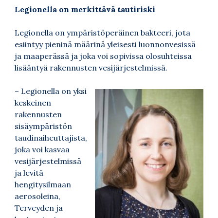
Legionella on merkittävä tautiriski
Legionella on ympäristöperäinen bakteeri, jota
esiintyy pieninä määrinä yleisesti luonnonvesissä
ja maaperässä ja joka voi sopivissa olosuhteissa
lisääntyä rakennusten vesijärjestelmissä.
– Legionella on yksi
keskeinen
rakennusten
sisäympäristön
taudinaiheuttajista,
joka voi kasvaa
vesijärjestelmissä
ja levitä
hengitysilmaan
aerosoleina,
Terveyden ja