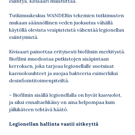
esiintyä, Kivisaari muistuttaa.
Tutkimuskeskus WANDERin tekemien tutkimusten
mukaan säännöllinen veden juoksutus vähällä
käytöllä olevista vesipisteistä vähentää legionellan
esiintymistä.
Kivisaari painottaa erityisesti biofilmin merkitystä.
Biofilmi muodostaa putkistojen sisäpintaan
kerroksen, joka tarjoaa legionellalle suotuisat
kasvuolosuhteet ja suojaa bakteeria esimerkiksi
desinfiointitoimenpiteiltä.
– Biofilmin sisällä legionellalla on hyvät kasvuolot,
ja siksi ennaltaehkäisy on aina helpompaa kuin
jälkikäteen tehtävä häätö.
Legionellan hallinta vaatii sitkeyttä