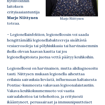
hyvinvoinnin
laitoksen
erityisasiantuntija
Marjo Niittynen
Marjo Niittynen
toteaa.
– Legionellainfektion, legionelloosin voi saada
hengittämällä legionellabakteereja sisältäviä
vesiaerosoleja tai pölyhiukkasia tai harvinaisemmin
iholla olevan haavan kautta tai jos
legionellapitoista juotua vettä päätyy keuhkoihin.
Legionelloosi on harvinainen, mutta alidiagnosoitu
tauti. Niittysen mukaan legionella aiheuttaa
erilaisia sairauksia lievästä, influenssan kaltaisesta
Pontiac-kuumeesta vakavaan legioonalaistautiin.
Vakava keuhkokuumemuoto voi vaatia
sairaalahoitoa tai tehohoitoa, ja erityisesti
ikääntyneet, perussairaat ja immuunipuutteiset