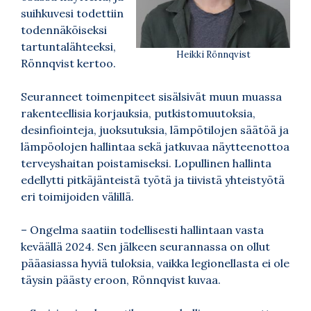
suihkuvesi todettiin
todennäköiseksi
tartuntalähteeksi,
Heikki Rönnqvist
Rönnqvist kertoo.
Seuranneet toimenpiteet sisälsivät muun muassa
rakenteellisia korjauksia, putkistomuutoksia,
desinfiointeja, juoksutuksia, lämpötilojen säätöä ja
lämpöolojen hallintaa sekä jatkuvaa näytteenottoa
terveyshaitan poistamiseksi. Lopullinen hallinta
edellytti pitkäjänteistä työtä ja tiivistä yhteistyötä
eri toimijoiden välillä.
– Ongelma saatiin todellisesti hallintaan vasta
keväällä 2024. Sen jälkeen seurannassa on ollut
pääasiassa hyviä tuloksia, vaikka legionellasta ei ole
täysin päästy eroon, Rönnqvist kuvaa.