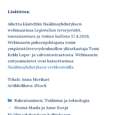
Lisätietoa:
Aihetta käsiteltiin Sisäilmayhdistyksen
webinaarissa
Legionellan terveysriskit,
tunnistaminen ja riskien hallinta
17.4.2026.
Webinaarin puheenjohtajana toimi
ympäristöterveydenhuollon ylitarkastaja Tomi
Kekki Lupa- ja valvontavirastosta. Webinaarin
esitysaineistot ovat katsottavissa
Sisäilmayhdistyksen verkkosivuilla
.
Teksti: Anna Merikari
Artikkelikuva: iStock
Kategoriat
Rakentaminen
,
Tutkimus ja teknologia
Henna Maula ja Anne Korpi
Sisäilmayhdistyksen hallitukseen