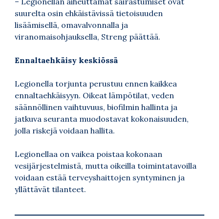
– Legionellan aiheuttamat sairastumiset ovat
suurelta osin ehkäistävissä tietoisuuden
lisäämisellä, omavalvonnalla ja
viranomaisohjauksella, Streng päättää.
Ennaltaehkäisy keskiössä
Legionella torjunta perustuu ennen kaikkea
ennaltaehkäisyyn. Oikeat lämpötilat, veden
säännöllinen vaihtuvuus, biofilmin hallinta ja
jatkuva seuranta muodostavat kokonaisuuden,
jolla riskejä voidaan hallita.
Legionellaa on vaikea poistaa kokonaan
vesijärjestelmistä, mutta oikeilla toimintatavoilla
voidaan estää terveyshaittojen syntyminen ja
yllättävät tilanteet.