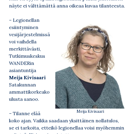
näyte ei välttämättä anna oikeaa kuvaa tilanteesta.
– Legionellan
esiintyminen
vesijärjestelmissä
voi vaihdella
merkittävästi,
Tutkimuskeskus
WANDERin
asiantuntija
Meija Kivisaari
Satakunnan
ammattikorkeako
ulusta sanoo.
Meija Kivisaari
– Tilanne elää
koko ajan. Vaikka saadaan yksittäinen nollatulos,
se ei tarkoita, etteikö legionellaa voisi myöhemmin