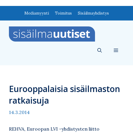
Siirry
Mediamyynti
Toimitus
Sisäilmayhdistys
sisältöön
Valikko
Eurooppalaisia sisäilmaston
ratkaisuja
14.3.2014
REHVA, Euroopan LVI -yhdistysten liitto