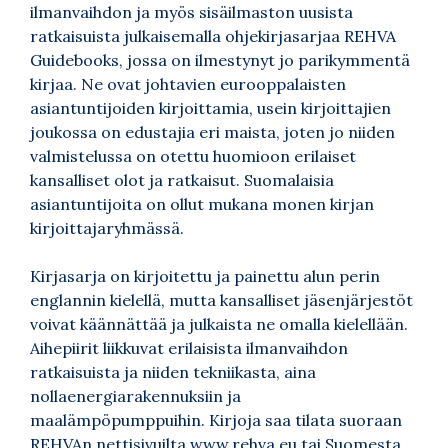
ilmanvaihdon ja myös sisäilmaston uusista
ratkaisuista julkaisemalla ohjekirjasarjaa REHVA
Guidebooks, jossa on ilmestynyt jo parikymmentä
kirjaa. Ne ovat johtavien eurooppalaisten
asiantuntijoiden kirjoittamia, usein kirjoittajien
joukossa on edustajia eri maista, joten jo niiden
valmistelussa on otettu huomioon erilaiset
kansalliset olot ja ratkaisut. Suomalaisia
asiantuntijoita on ollut mukana monen kirjan
kirjoittajaryhmässä.
Kirjasarja on kirjoitettu ja painettu alun perin
englannin kielellä, mutta kansalliset jäsenjärjestöt
voivat käännättää ja julkaista ne omalla kielellään.
Aihepiirit liikkuvat erilaisista ilmanvaihdon
ratkaisuista ja niiden tekniikasta, aina
nollaenergiarakennuksiin ja
maalämpöpumppuihin. Kirjoja saa tilata suoraan
REHVAn nettisivuilta www.rehva.eu tai Suomesta