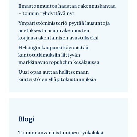
Ilmastonmuutos haastaa rakennuskantaa
– toimiin ryhdyttävä nyt
Ympäristöministeriö pyytää lausuntoja
asetuksesta asuinrakennusten
korjausrakentamisen avustukseksi
Helsingin kaupunki käynnistää
kuntotutkimuksiin liittyvän
markkinavuoropuhelun kesäkuussa
Uusi opas auttaa hallitsemaan
kiinteistöjen ylläpitokustannuksia
Blogi
Toiminnanvarmistaminen työkaluksi