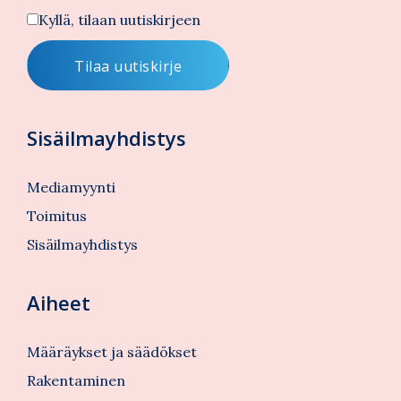
Kyllä, tilaan uutiskirjeen
Sisäilmayhdistys
Mediamyynti
Toimitus
Sisäilmayhdistys
Aiheet
Määräykset ja säädökset
Rakentaminen