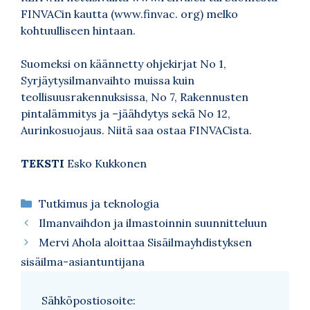
FINVACin kautta (www.finvac. org) melko
kohtuulliseen hintaan.
Suomeksi on käännetty ohjekirjat No 1,
Syrjäytysilmanvaihto muissa kuin
teollisuusrakennuksissa, No 7, Rakennusten
pintalämmitys ja –jäähdytys sekä No 12,
Aurinkosuojaus. Niitä saa ostaa FINVACista.
TEKSTI
Esko Kukkonen
Kategoriat
Tutkimus ja teknologia
Ilmanvaihdon ja ilmastoinnin suunnitteluun
Mervi Ahola aloittaa Sisäilmayhdistyksen
sisäilma-asiantuntijana
Sähköpostiosoite: