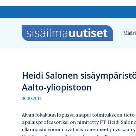
Siirry
sisältöön
Määrä
Heidi Salonen sisäympäristö
Aalto-yliopistoon
30.10.2014
Aivan lokakuun lopussa saapui toimitukseen tieto 
apulaisprofessoriksi on nimitetty FT Heidi Salo
ulkomaisin voimin ovat siis rauenneet ja virkaa 