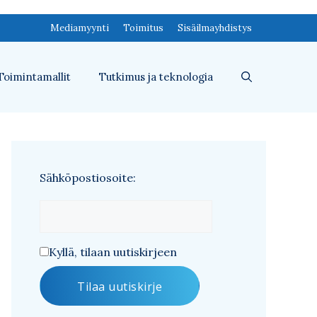
Mediamyynti
Toimitus
Sisäilmayhdistys
Toimintamallit
Tutkimus ja teknologia
Sähköpostiosoite:
Kyllä, tilaan uutiskirjeen