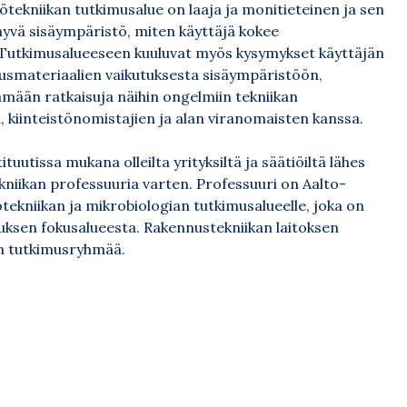
tekniikan tutkimusalue on laaja ja monitieteinen ja sen
yvä sisäympäristö, miten käyttäjä kokee
. Tutkimusalueeseen kuuluvat myös kysymykset käyttäjän
nusmateriaalien vaikutuksesta sisäympäristöön,
tämään ratkaisuja näihin ongelmiin tekniikan
, kiinteistönomistajien ja alan viranomaisten kanssa.
ituutissa mukana olleilta yrityksiltä ja säätiöiltä lähes
niikan professuuria varten. Professuuri on Aalto-
lotekniikan ja mikrobiologian tutkimusalueelle, joka on
uksen fokusalueesta. Rakennustekniikan laitoksen
an tutkimusryhmää.