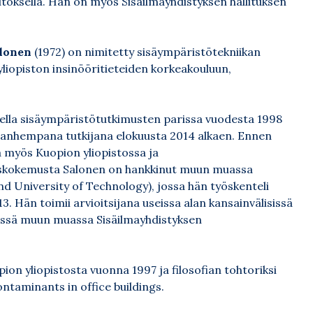
itoksella. Hän on myös Sisäilmayhdistyksen hallituksen
!
alonen
(1972) on nimitetty sisäympäristötekniikan
yliopiston insinööritieteiden korkeakouluun,
sella sisäympäristötutkimusten parissa vuodesta 1998
a vanhempana tutkijana elokuusta 2014 alkaen. Ennen
a myös Kuopion yliopistossa ja
muskokemusta Salonen on hankkinut muun muassa
nd University of Technology), jossa hän työskenteli
. Hän toimii arvioitsijana useissa alan kansainvälisissä
ävissä muun muassa Sisäilmayhdistyksen
pion yliopistosta vuonna 1997 ja filosofian tohtoriksi
ontaminants in office buildings.