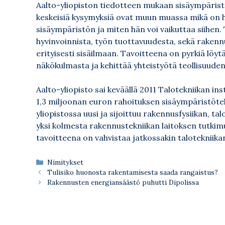
Aalto-yliopiston tiedotteen mukaan sisäympäristö
keskeisiä kysymyksiä ovat muun muassa mikä on h
sisäympäristön ja miten hän voi vaikuttaa siihen
hyvinvoinnista, työn tuottavuudesta, sekä raken
erityisesti sisäilmaan. Tavoitteena on pyrkiä löy
näkökulmasta ja kehittää yhteistyötä teollisuuden
Aalto-yliopisto sai keväällä 2011 Talotekniikan inst
1,3 miljoonan euron rahoituksen sisäympäristötek
yliopistossa uusi ja sijoittuu rakennusfysiikan, ta
yksi kolmesta rakennustekniikan laitoksen tutkim
tavoitteena on vahvistaa jatkossakin talotekniik
Kategoriat
Nimitykset
Tulisiko huonosta rakentamisesta saada rangaistus?
Rakennusten energiansäästö puhutti Dipolissa