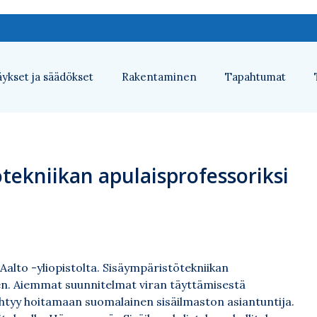
ykset ja säädökset
Rakentaminen
Tapahtumat
tekniikan apulaisprofessoriksi
Aalto -yliopistolta. Sisäympäristötekniikan
nen. Aiemmat suunnitelmat viran täyttämisestä
ryhtyy hoitamaan suomalainen sisäilmaston asiantuntija.