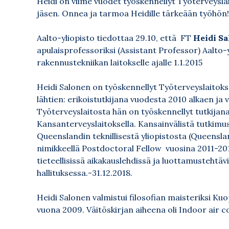
Heidi on viime vuodet työskennellyt Työterveysla
jäsen. Onnea ja tarmoa Heidille tärkeään työhön
Aalto-yliopisto tiedottaa 29.10, että FT
Heidi S
apulaisprofessoriksi (Assistant Professor) Aalto-
rakennustekniikan laitokselle ajalle 1.1.2015
Heidi Salonen on työskennellyt Työterveyslaitok
lähtien: erikoistutkijana vuodesta 2010 alkaen j
Työterveyslaitosta hän on työskennellyt tutkijan
Kansanterveyslaitoksella. Kansainvälistä tutki
Queenslandin teknillisestä yliopistosta (Queensla
nimikkeellä Postdoctoral Fellow vuosina 2011-2013
tieteellisissä aikakauslehdissä ja luottamusteht
hallituksessa.-31.12.2018.
Heidi Salonen valmistui filosofian maisteriksi Kuo
vuona 2009. Väitöskirjan aiheena oli Indoor air c