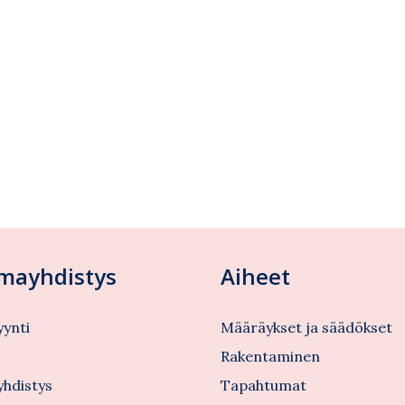
lmayhdistys
Aiheet
ynti
Määräykset ja säädökset
s
Rakentaminen
yhdistys
Tapahtumat