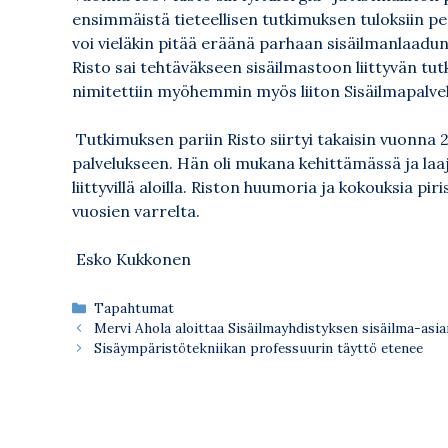
ensimmäistä tieteellisen tutkimuksen tuloksiin pe
voi vieläkin pitää eräänä parhaan sisäilmanlaadu
Risto sai tehtäväkseen sisäilmastoon liittyvän t
nimitettiin myöhemmin myös liiton Sisäilmapalvelu
Tutkimuksen pariin Risto siirtyi takaisin vuonna 
palvelukseen. Hän oli mukana kehittämässä ja la
liittyvillä aloilla. Riston huumoria ja kokouksia 
vuosien varrelta.
Esko Kukkonen
Kategoriat
Tapahtumat
Mervi Ahola aloittaa Sisäilmayhdistyksen sisäilma-asia
Sisäympäristötekniikan professuurin täyttö etenee