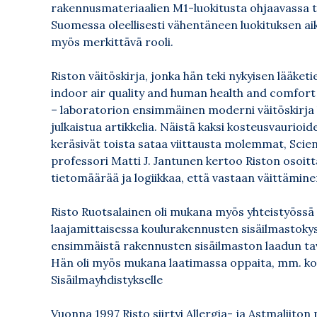
rakennusmateriaalien M1-luokitusta ohjaavassa 
Suomessa oleellisesti vähentäneen luokituksen a
myös merkittävä rooli.
Riston väitöskirja, jonka hän teki nykyisen lääketi
indoor air quality and human health and comfort 
– laboratorion ensimmäinen moderni väitöskirja kä
julkaistua artikkelia. Näistä kaksi kosteusvaurioid
keräsivät toista sataa viittausta molemmat, Scie
professori Matti J. Jantunen kertoo Riston osoitt
tietomäärää ja logiikkaa, että vastaan väittäminen
Risto Ruotsalainen oli mukana myös yhteistyöss
laajamittaisessa koulurakennusten sisäilmastoky
ensimmäistä rakennusten sisäilmaston laadun tav
Hän oli myös mukana laatimassa oppaita, mm. ko
Sisäilmayhdistykselle
Vuonna 1997 Risto siirtyi Allergia- ja Astmaliit