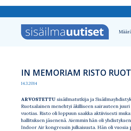
Siirry
sisältöön
Määrä
IN MEMORIAM RISTO RUO
14.3.2014
ARVOSTETTU
sisäilmatutkija ja Sisäilmayhdisty
Ruotsalainen menehtyi äkilliseen sairauteen juuri 
vuotias. Risto oli loppuun saakka aktiivisesti m
hallituksen jäsenenä. Aiemmin hän oli yhdistykse
Indoor Air kongressin julkaisusta. Hän oli vuos