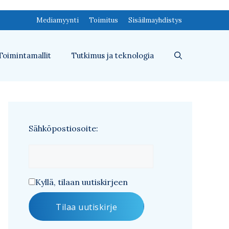
Mediamyynti
Toimitus
Sisäilmayhdistys
Toimintamallit
Tutkimus ja teknologia
Sähköpostiosoite:
Kyllä, tilaan uutiskirjeen