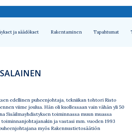
ykset ja säädökset
Rakentaminen
Tapahtumat
TSALAINEN
ksen edellinen puheenjohtaja, tekniikan tohtori Risto
ennen viime joulua. Hän oli kuollessaan vain vähän yli 50
ukana Sisäilmayhdistyksen toiminnassa muun muassa
n toiminnanjohtajanakin ja vastasi mm. vuoden 1993
ia puheenjohtajana myös Rakennustietosäätiön