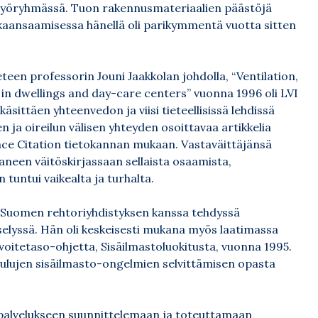
työryhmässä. Tuon rakennusmateriaalien päästöjä
ikaansaamisessa hänellä oli parikymmentä vuotta sitten
eteen professorin Jouni Jaakkolan johdolla, “Ventilation,
in dwellings and day-care centers” vuonna 1996 oli LVI
sittäen yhteenvedon ja viisi tieteellisissä lehdissä
en ja oireilun välisen yhteyden osoittavaa artikkelia
nce Citation tietokannan mukaan. Vastaväittäjänsä
aneen väitöskirjassaan sellaista osaamista,
 tuntui vaikealta ja turhalta.
ä Suomen rehtoriyhdistyksen kanssa tehdyssä
selyssä. Hän oli keskeisesti mukana myös laatimassa
oitetaso-ohjetta, Sisäilmastoluokitusta, vuonna 1995.
ulujen sisäilmasto-ongelmien selvittämisen opasta
on palvelukseen suunnittelemaan ja toteuttamaan