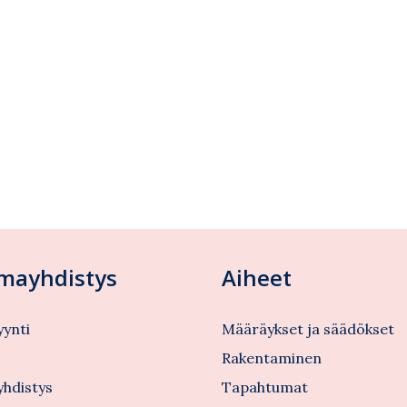
lmayhdistys
Aiheet
ynti
Määräykset ja säädökset
s
Rakentaminen
yhdistys
Tapahtumat