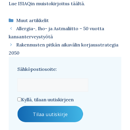
Lue ISIAQin muistokirjoitus
täältä
.
Kategoriat
Muut artikkelit
Allergia-, Iho- ja Astmaliitto – 50 vuotta
kansanterveystyötä
Rakennusten pitkän aikavälin korjausstrategia
2050
Sähköpostiosoite:
Kyllä, tilaan uutiskirjeen