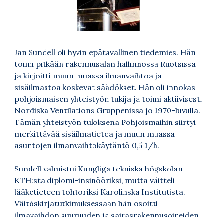
Jan Sundell oli hyvin epätavallinen tiedemies. Hän
toimi pitkään rakennusalan hallinnossa Ruotsissa
ja kirjoitti muun muassa ilmanvaihtoa ja
sisäilmastoa koskevat säädökset. Hän oli innokas
pohjoismaisen yhteistyön tukija ja toimi aktiivisesti
Nordiska Ventilations Gruppenissa jo 1970-luvulla.
Tämän yhteistyön tuloksena Pohjoismaihin siirtyi
merkittävää sisäilmatietoa ja muun muassa
asuntojen ilmanvaihtokäytäntö 0,5 1/h.
Sundell valmistui Kungliga tekniska högskolan
KTH:sta diplomi-insinööriksi, mutta väitteli
lääketieteen tohtoriksi Karolinska Institutista.
Väitöskirjatutkimuksessaan hän osoitti
ilmavaihdon suuruuden ja sairasrakennusoireiden