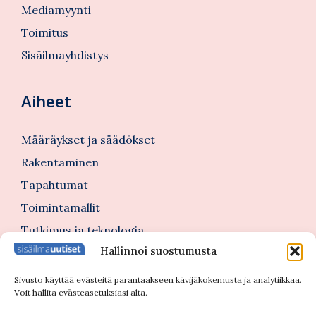
Mediamyynti
Toimitus
Sisäilmayhdistys
Aiheet
Määräykset ja säädökset
Rakentaminen
Tapahtumat
Toimintamallit
Tutkimus ja teknologia
Hallinnoi suostumusta
Tutustu myös
Sivusto käyttää evästeitä parantaakseen kävijäkokemusta ja analytiikkaa.
Voit hallita evästeasetuksiasi alta.
Kannattajajäsenblogi