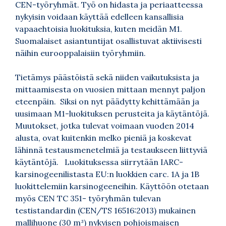
CEN-työryhmät. Työ on hidasta ja periaatteessa
nykyisin voidaan käyttää edelleen kansallisia
vapaaehtoisia luokituksia, kuten meidän M1.
Suomalaiset asiantuntijat osallistuvat aktiivisesti
näihin eurooppalaisiin työryhmiin.
Tietämys päästöistä sekä niiden vaikutuksista ja
mittaamisesta on vuosien mittaan mennyt paljon
eteenpäin. Siksi on nyt päädytty kehittämään ja
uusimaan M1-luokituksen perusteita ja käytäntöjä.
Muutokset, jotka tulevat voimaan vuoden 2014
alusta, ovat kuitenkin melko pieniä ja koskevat
lähinnä testausmenetelmiä ja testaukseen liittyviä
käytäntöjä. Luokituksessa siirrytään IARC-
karsinogeenilistasta EU:n luokkien carc. 1A ja 1B
luokittelemiin karsinogeeneihin. Käyttöön otetaan
myös CEN TC 351- työryhmän tulevan
testistandardin (CEN/TS 16516:2013) mukainen
mallihuone (30 m³) nykyisen pohjoismaisen