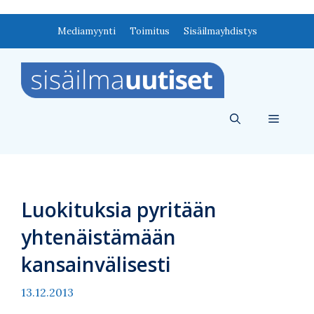
Siirry
Mediamyynti
Toimitus
Sisäilmayhdistys
sisältöön
Valikko
Luokituksia pyritään
yhtenäistämään
kansainvälisesti
13.12.2013