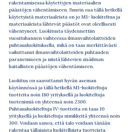
rakentamisessa käytettyjen materiaalien
päästöjen vähentämiseen. Suurin osa tällä hetkellä
käytetyistä materiaaleista on jo M1- luokiteltua ja
materiaaleista lähtevät päästöt ovat oleellisesti
vähentyneet. Luokitusta täydennettiin
vuosituhannen vaihteessa ilmanvaihtolaitteiden
puhtausluokituksella, mikä on taas merkittävästi
vaikuttanut ilmanvaihtolaitteiden puhtauden
paranemiseen ja niistä lähtevien sisäilman
haitallisten päästöjen vähentämiseen.
Luokitus on saavuttanut hyvän aseman
käytännössä ja tällä hetkellä M1-luokiteltuja
tuotteita noin 180 yrityksellä ja luokiteltuja
tuotenimiä on yhteensä noin 2300.
Puhtausluokiteltuja IV-tuotteita on taas 10
yrityksellä ja luokiteltuja nimikkeitä yhteensä noin
300. Voidaan sanoa, että talo voidaan tänään
rakentaa tällaisista luokitelluista tuotteista.