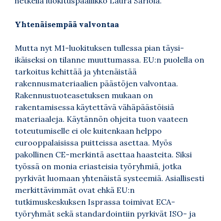
hetkellä luokituspäällikkö Laura Sariola.
Yhtenäisempää valvontaa
Mutta nyt M1-luokituksen tullessa pian täysi-
ikäiseksi on tilanne muuttumassa. EU:n puolella on
tarkoitus kehittää ja yhtenäistää
rakennusmateriaalien päästöjen valvontaa.
Rakennustuoteasetuksen mukaan on
rakentamisessa käytettävä vähäpäästöisiä
materiaaleja.­ Käytännön ohjeita tuon vaateen
toteutumiselle ei ole kuitenkaan helppo
eurooppalaisissa puitteissa asettaa. Myös
pakollinen CE-merkintä asettaa haasteita. Siksi
työssä on monia eriasteisia työryhmiä, jotka
pyrkivät luomaan yhtenäistä systeemiä. Asiallisesti
merkittävimmät ovat ehkä EU:n
tutkimuskeskuksen Isprassa toimivat ECA-
työryhmät sekä standardointiin pyrkivät ISO- ja