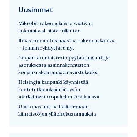
Uusimmat
Mikrobit rakennuksissa vaativat
kokonaisvaltaista tulkintaa
Ilmastonmuutos haastaa rakennuskantaa
– toimiin ryhdyttävä nyt
Ympäristöministeriö pyytää lausuntoja
asetuksesta asuinrakennusten
korjausrakentamisen avustukseksi
Helsingin kaupunki käynnistää
kuntotutkimuksiin liittyvän
markkinavuoropuhelun kesäkuussa
Uusi opas auttaa hallitsemaan
kiinteistöjen ylläpitokustannuksia