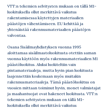
VTT:n tekemien selvitysten mukaan on tällä M1-
luokituksella ollut merkittävä vaikutus
rakentamisessa käytettyjen materiaalien
päästöjen vähentämiseen. EU kehittää ja
yhtenäistää rakennusmateriaalien päästöjen
valvontaa.
Osana Sisäilmayhdistyksen vuonna 1995
aloittamaa sisäilmastoluokitusta otettiin saman
vuonna käyttöön myös rakennusmateriaalien M1
päästöluokitus. Aluksi luokiteltiin vain
pintamateriaaleja, mutta hyvin pian luokitusta
laajennettiin koskemaan myös muitakin
rakennusmateriaaleja. Tämä päästöluokitus on
vuosien mittaan toiminut hyvin, monet valmistajat
ja maahantuojat ovat hakeneet luokitusta. VTT:n
tekemien selvitysten mukaan on tällä M1-
luokituksella ollut merkittävä vaikutus