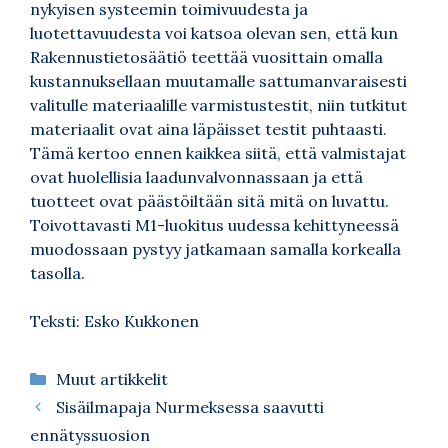
nykyisen systeemin toimivuudesta ja
luotettavuudesta voi katsoa olevan sen, että kun
Rakennustietosäätiö teettää vuosittain omalla
kustannuksellaan muutamalle sattumanvaraisesti
valitulle materiaalille varmistustestit, niin tutkitut
materiaalit ovat aina läpäisset testit puhtaasti.
Tämä kertoo ennen kaikkea siitä, että valmistajat
ovat huolellisia laadunvalvonnassaan ja että
tuotteet ovat päästöiltään sitä mitä on luvattu.
Toivottavasti M1-luokitus uudessa kehittyneessä
muodossaan pystyy jatkamaan samalla korkealla
tasolla.
Teksti: Esko Kukkonen
Kategoriat
Muut artikkelit
Sisäilmapaja Nurmeksessa saavutti
ennätyssuosion