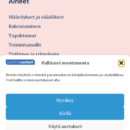
Aiheet
Määräykset ja säädökset
Rakentaminen
Tapahtumat
Toimintamallit
Tutkimus ja teknologia
Hallinnoi suostumusta
Tutustu myös
Sivusto käyttää evästeitä parantaakseen kävijäkokemusta ja analytiikkaa.
Voit hallita evästeasetuksiasi alta.
Kannattajajäsenblogi
Blogi
Hyväksy
Nimitykset
Kiellä
Näytä asetukset
© 2026 Sisäilmauutiset |
Tietosuojaseloste