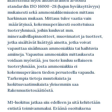
lisätesteinä myös aistinvarainen arviointi
standardin ISO 16000 -28 (hajun hyväksyttävyys)
mukaisesti sekä ammoniakkiemission mittaus
harkinnan mukaan. Mittaus tulee vaatia vain
määrätyissä, kokemusperäisesti osoitetuissa
tuoteryhmissä, joihin kuuluvat mm.
mineraalivillapinnoitteet, muovimatot ja tuotteet,
jotka sisältävät lisättyjä aineita, jotka voivat
vapauttaa sisäilmaan ammoniakkia tai haihtuvia
amiineja. Vapautus ammoniakin mittauksesta
voidaan myöntää, jos tuote kuuluu sellaiseen
tuoteryhmään, josta ammoniakkia ei
kokemusperäisen tiedon perusteella vapaudu.
Tarkempia tietoja muutoksista ja
luokitusvaatimuksista yleisemmin saa
Rakennustietosäätiöstä.
M1-luokitus jatkaa siis edelleen ja sitä kehitetään
entistä toimivammaksi. Eräänä osoituksena