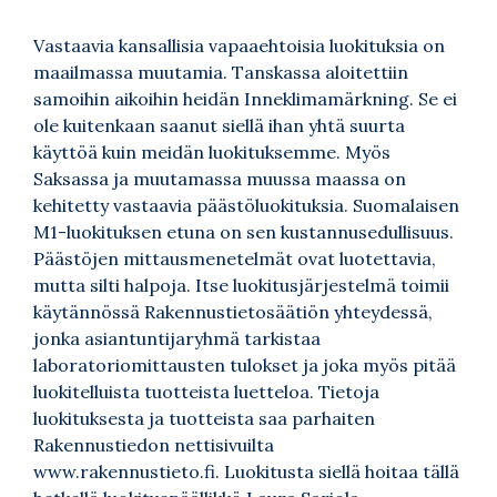
Vastaavia kansallisia vapaaehtoisia luokituksia on
maailmassa muutamia. Tanskassa aloitettiin
samoihin aikoihin heidän Inneklimamärkning. Se ei
ole kuitenkaan saanut siellä ihan yhtä suurta
käyttöä kuin meidän luokituksemme. Myös
Saksassa ja muutamassa muussa maassa on
kehitetty vastaavia päästöluokituksia. Suomalaisen
M1-luokituksen etuna on sen kustannusedullisuus.
Päästöjen mittausmenetelmät ovat luotettavia,
mutta silti halpoja. Itse luokitusjärjestelmä toimii
käytännössä Rakennustietosäätiön yhteydessä,
jonka asiantuntijaryhmä tarkistaa
laboratoriomittausten tulokset ja joka myös pitää
luokitelluista tuotteista luetteloa. Tietoja
luokituksesta ja tuotteista saa parhaiten
Rakennustiedon nettisivuilta
www.rakennustieto.fi
. Luokitusta siellä hoitaa tällä