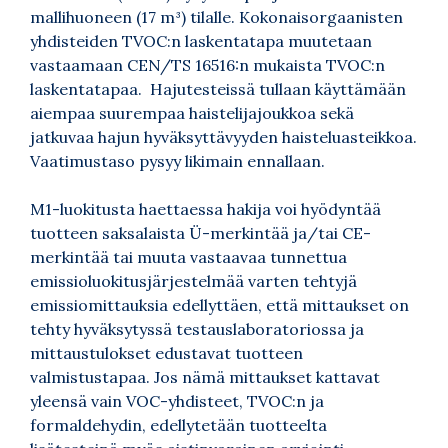
mallihuoneen (17 m³) tilalle. Kokonaisorgaanisten
yhdisteiden TVOC:n laskentatapa muutetaan
vastaamaan CEN/TS 16516:n mukaista TVOC:n
laskentatapaa. Hajutesteissä tullaan käyttämään
aiempaa suurempaa haistelijajoukkoa sekä
jatkuvaa hajun hyväksyttävyyden haisteluasteikkoa.
Vaatimustaso pysyy likimain ennallaan.
M1-luokitusta haettaessa hakija voi hyödyntää
tuotteen saksalaista Ü-merkintää ja/tai CE-
merkintää tai muuta vastaavaa tunnettua
emissioluokitusjärjestelmää varten tehtyjä
emissiomittauksia edellyttäen, että mittaukset on
tehty hyväksytyssä testauslaboratoriossa ja
mittaustulokset edustavat tuotteen
valmistustapaa. Jos nämä mittaukset kattavat
yleensä vain VOC-yhdisteet, TVOC:n ja
formaldehydin, edellytetään tuotteelta