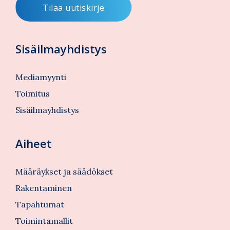
Sisäilmayhdistys
Mediamyynti
Toimitus
Sisäilmayhdistys
Aiheet
Määräykset ja säädökset
Rakentaminen
Tapahtumat
Toimintamallit