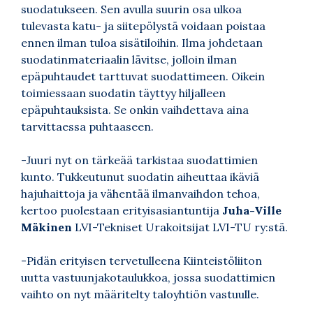
suodatukseen. Sen avulla suurin osa ulkoa
tulevasta katu- ja siitepölystä voidaan poistaa
ennen ilman tuloa sisätiloihin. Ilma johdetaan
suodatinmateriaalin lävitse, jolloin ilman
epäpuhtaudet tarttuvat suodattimeen. Oikein
toimiessaan suodatin täyttyy hiljalleen
epäpuhtauksista. Se onkin vaihdettava aina
tarvittaessa puhtaaseen.
-Juuri nyt on tärkeää tarkistaa suodattimien
kunto. Tukkeutunut suodatin aiheuttaa ikäviä
hajuhaittoja ja vähentää ilmanvaihdon tehoa,
kertoo puolestaan erityisasiantuntija
Juha-Ville
Mäkinen
LVI-Tekniset Urakoitsijat LVI-TU ry:stä.
-Pidän erityisen tervetulleena Kiinteistöliiton
uutta vastuunjakotaulukkoa, jossa suodattimien
vaihto on nyt määritelty taloyhtiön vastuulle.