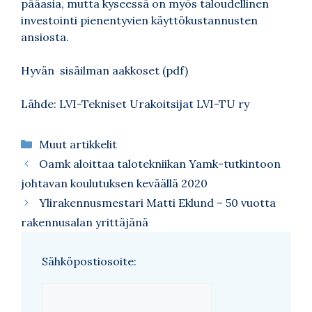
pääasia, mutta kyseessä on myös taloudellinen
investointi pienentyvien käyttökustannusten
ansiosta.
Hyvän sisäilman aakkoset (pdf)
Lähde: LVI-Tekniset Urakoitsijat LVI-TU ry
Kategoriat
Muut artikkelit
Oamk aloittaa talotekniikan Yamk-tutkintoon
johtavan koulutuksen keväällä 2020
Ylirakennusmestari Matti Eklund – 50 vuotta
rakennusalan yrittäjänä
Sähköpostiosoite: