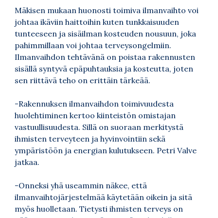
Mäkisen mukaan huonosti toimiva ilmanvaihto voi
johtaa ikäviin haittoihin kuten tunkkaisuuden
tunteeseen ja sisäilman kosteuden nousuun, joka
pahimmillaan voi johtaa terveysongelmiin.
Ilmanvaihdon tehtävänä on poistaa rakennusten
sisällä syntyvä epäpuhtauksia ja kosteutta, joten
sen riittävä teho on erittäin tärkeää.
-Rakennuksen ilmanvaihdon toimivuudesta
huolehtiminen kertoo kiinteistön omistajan
vastuullisuudesta. Sillä on suoraan merkitystä
ihmisten terveyteen ja hyvinvointiin sekä
ympäristöön ja energian kulutukseen. Petri Valve
jatkaa.
-Onneksi yhä useammin näkee, että
ilmanvaihtojärjestelmää käytetään oikein ja sitä
myös huolletaan. Tietysti ihmisten terveys on