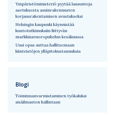
Ympäristöministeriö pyytää lausuntoja
asetuksesta asuinrakennusten
korjausrakentamisen avustukseksi
Helsingin kaupunki käynnistää
kuntotutkimuksiin liittyvän
markkinavuoropuhelun kesäkuussa
Uusi opas auttaa hallitsemaan
kiinteistöjen ylläpitokustannuksia
Blogi
Toiminnanvarmistaminen työkaluksi
sisäilmaston hallintaan