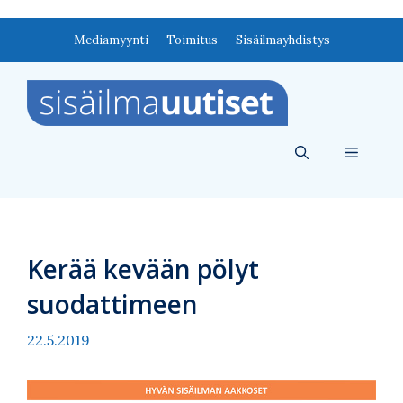
Siirry
Mediamyynti
Toimitus
Sisäilmayhdistys
sisältöön
Valikko
Kerää kevään pölyt
suodattimeen
22.5.2019