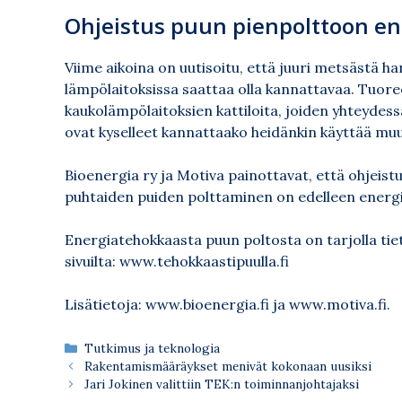
Ohjeistus puun pienpolttoon en
Viime aikoina on uutisoitu, että juuri metsästä
lämpölaitoksissa saattaa olla kannattavaa. Tuore
kaukolämpölaitoksien kattiloita, joiden yhteydes
ovat kyselleet kannattaako heidänkin käyttää muu
Bioenergia ry ja Motiva painottavat, että ohjeist
puhtaiden puiden polttaminen on edelleen energi
Energiatehokkaasta puun poltosta on tarjolla ti
sivuilta:
www.tehokkaastipuulla.fi
Lisätietoja:
www.bioenergia.fi
ja
www.motiva.fi
.
Kategoriat
Tutkimus ja teknologia
Rakentamismääräykset menivät kokonaan uusiksi
Jari Jokinen valittiin TEK:n toiminnanjohtajaksi