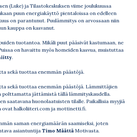
sen (
Luke
) ja Tilastokeskuksen viime joulukuussa
kaan puun energiakäyttö pientaloissa on edelleen
kuus on parantunut. Puulämmitys on arvossaan niin
uun kauppa on kasvanut.
puiden tuotantoa. Mikäli puut pääsivät kastumaan, ne
. Puissa on havaittu myös homeiden kasvua, muistuttaa
iitty
.
tetta sekä tuottaa enemmän päästöjä.
tetta sekä tuottaa enemmän päästöjä. Lämmittäjien
 polttamatta jättämistä tällä lämmityskaudella.
en saatavana huonolaatuisten tilalle. Paikallisia myyjiä
a ovat
halkoliiteri.com
ja
mottinetti.fi
.
hemmän saman energiamäärän saamiseksi, joten
ohtava asiantuntija
Timo Määttä
Motivasta.