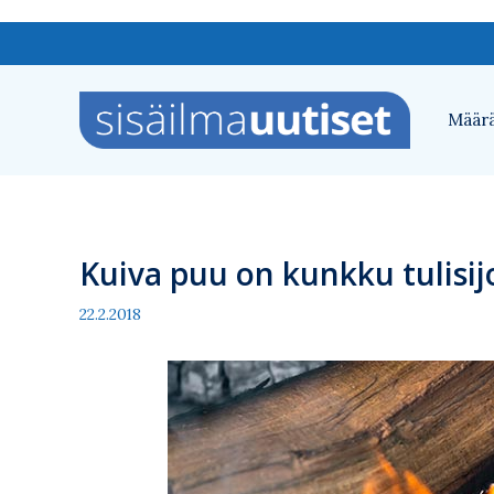
Siirry
sisältöön
Määrä
Kuiva puu on kunkku tulisijo
22.2.2018