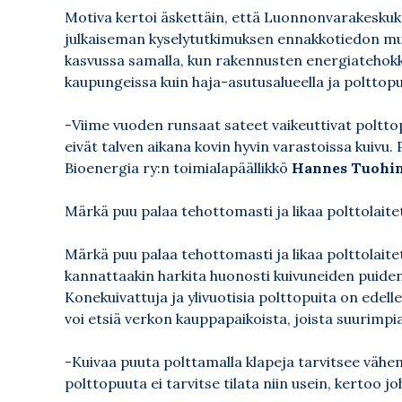
Motiva kertoi äskettäin, että Luonnonvarakeskuk
julkaiseman kyselytutkimuksen ennakkotiedon mu
kasvussa samalla, kun rakennusten energiatehok
kaupungeissa kuin haja-asutusalueella ja polttop
-Viime vuoden runsaat sateet vaikeuttivat poltto
eivät talven aikana kovin hyvin varastoissa kuivu
Bioenergia ry:n toimialapäällikkö
Hannes Tuohin
Märkä puu palaa tehottomasti ja likaa polttolai
Märkä puu palaa tehottomasti ja likaa polttolai
kannattaakin harkita huonosti kuivuneiden puiden
Konekuivattuja ja ylivuotisia polttopuita on edelle
voi etsiä verkon kauppapaikoista, joista suurimpi
-Kuivaa puuta polttamalla klapeja tarvitsee vä
polttopuuta ei tarvitse tilata niin usein, kertoo j