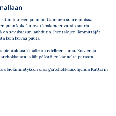
nallaan
 hankitun tuoreen puun polttaminen suuremmissa
en puun kokeilut ovat koskeneet varsin suuria
sä on savukaasun lauhdutin. Pientalojen lämmittäjät
ta kuin kuivaa puuta.
us pientaloasukkaalle on edelleen sama. Kuivien ja
atehokkainta ja lähipäästöjen kannalta parasta.
etoa biolämmityksen energiatehokkuusohjelma Kutterin