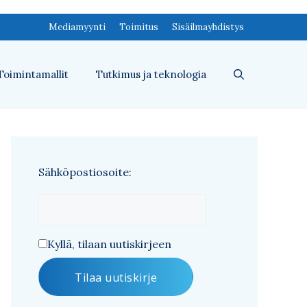
Mediamyynti
Toimitus
Sisäilmayhdistys
Toimintamallit
Tutkimus ja teknologia
Sähköpostiosoite:
Kyllä, tilaan uutiskirjeen