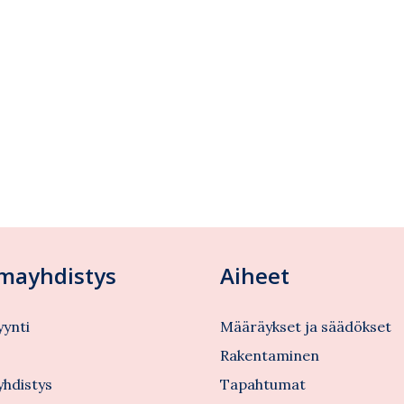
lmayhdistys
Aiheet
ynti
Määräykset ja säädökset
s
Rakentaminen
yhdistys
Tapahtumat