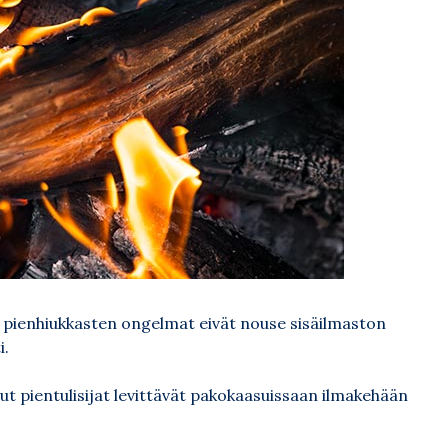
in pienhiukkasten ongelmat eivät nouse sisäilmaston
i.
tut pientulisijat levittävät pakokaasuissaan ilmakehään