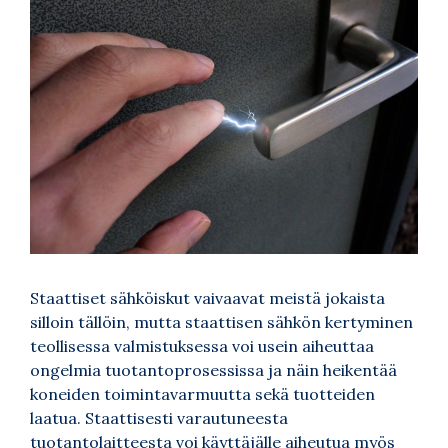
Staattiset sähköiskut vaivaavat meistä jokaista
silloin tällöin, mutta staattisen sähkön kertyminen
teollisessa valmistuksessa voi usein aiheuttaa
ongelmia tuotantoprosessissa ja näin heikentää
koneiden toimintavarmuutta sekä tuotteiden
laatua. Staattisesti varautuneesta
tuotantolaitteesta voi käyttäjälle aiheutua myös