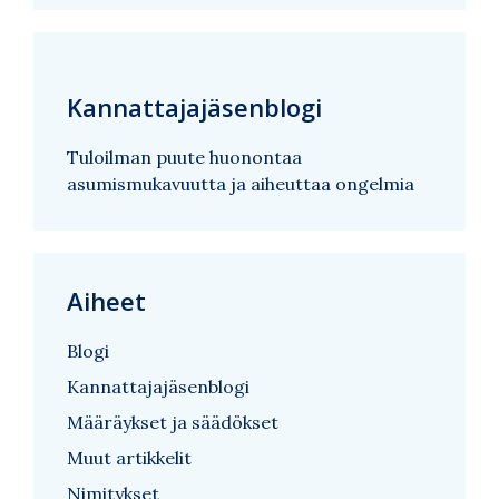
Kannattajajäsenblogi
Tuloilman puute huonontaa
asumismukavuutta ja aiheuttaa ongelmia
Aiheet
Blogi
Kannattajajäsenblogi
Määräykset ja säädökset
Muut artikkelit
Nimitykset