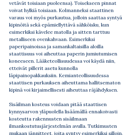
vetävät toisiaan puoleensa). Toisekseen pinnat
voivat hylkiä toisiaan. Kolmanneksi staattinen
varaus voi myös purkautua, jolloin saattaa syntyä
kipinöitä sekä epämiellyttävä sähköisku, kun
esimerkiksi kävelee matolla ja sitten tarttuu
metalliseen ovenkahvaan. Esimerkiksi
paperipainoissa ja samankaltaisilla aloilla
staattisuus voi aiheuttaa paperin jumiutumisen
koneeseen. Lääketeollisuudessa voi käydä niin,
etteivät pillerit asetu kunnolla
läpipainopakkauksiin. Kemianteollisuudessa
staattisen purkauksen aiheuttama hallitsematon
kipinä voi kirjaimellisesti aiheuttaa räjähdyksen.
Sisäilman kosteus voidaan pitää staattisen
kynnysarvon yläpuolella lisäämällä ennakoivasti
kosteutta rakennusten sisäilmaan
ilmankostutusjärjestelmän avulla. Tutkimusten
mukaan jännitteet, joita syntyy esimerkiksi silloin,