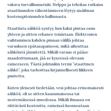
vakava turvallisuusriski. Helppo ja tehokas ratkaisu
staattisuuden vähentämiseen löytyy sisäilman
kosteuspitoisuuden hallinnasta.
Staattista sähköä syntyy, kun kaksi pintaa osuu
yhteen ja sitten erkanee toisistaan. Elektronien
vaihtuminen kahden pinnan välillä johtaa
varauksen epätasapainoon, mikä aiheuttaa
sähköistä jännitettä. Mikäli varaus ei pääse
maadoittumaan, jää se kyseessä olevaan
esineeseen. Tästä johtuukin termi ”staattinen
sähkö”, joka tarkoittaa kirjaimellisesti liikkeen
puutetta.
Kuten yleisesti tiedetään, vesi johtaa erinomaisesti
sähköä, oli se sitten kaasumaisessa tai
nestemäisessä muodossa. Mikäli ilmassa on
riittävästi kosteutta, esineissä luonnostaan