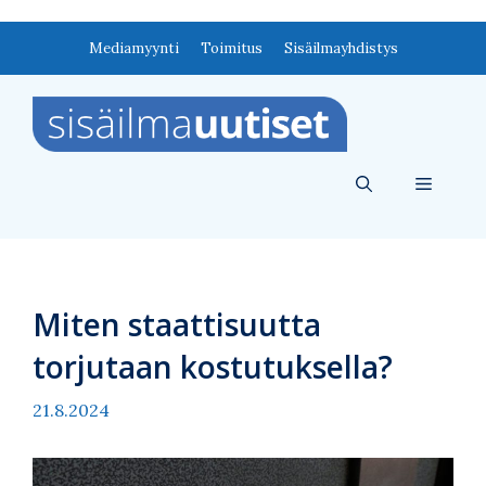
Siirry
Mediamyynti
Toimitus
Sisäilmayhdistys
sisältöön
Valikko
Miten staattisuutta
torjutaan kostutuksella?
21.8.2024