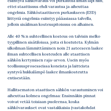
esiintyvä sähkövaraus voi purkautua ilman läpi niin,
ettei staattisuus ehdi varautua ja aiheuttaa
ongelmia. Sähköstaattiseen purkaukseen (ESD)
liittyviä ongelmia esiintyy pääasiassa talvella,
jolloin sisäilman kosteuspitoisuus on alhainen.
Alle 40 %:n suhteellinen kosteus on talvisin melko
tyypillinen sisätiloissa, joita ei kostuteta. Kylmän
ulkoilman lämmittäminen noin 21 asteeseen laskee
ilman suhteellisen kosteuden alle staattisen
sähkön kertymisen raja-arvon. Usein myös
teollisuusprosesseissa koneista ja laitteista
syntyvä hukkalämpö laskee ilmankosteutta
entisestään.
Hallitsematon staattisen sähkön varautuminen voi
aiheuttaa kolmea ongelmaa: Ensinnäkin pinnat
voivat vetää toisiaan puoleensa, koska
sähkövaraukset ovat vastakkaisia (vastakohdat