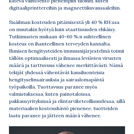
kätevä vaihtoehto pienempiin tiloihin, kuten
digitaaliprinttereihin ja magneettikuvaussaleihin.
Sisäilman kosteuden pitämisestä yli 40 % RH:ssa
on muutakin hyötyä kuin staattisuuden ehkäisy.
Tutkimusten mukaan 40-60 %:n suhteellinen
kosteus on ihanteellinen terveyden kannalta.
Ihmisen hengitysteiden immuunijärjestelmä toimii
tällöin optimaalisesti ja ilmassa leviävien virusten
määrä ja tarttuvuus vähenee merkittävästi. Nämä
tekijät yhdessä vähentävät kausiluonteisia
hengityselinsairauksia ja sairaslomapäiviä
työpaikoilla. Tuottavuus paranee myös
valmistuksessa, kuten painotaloissa,
pakkausyrityksissä ja elintarviketeollisuudessa, sillä
materiaalien kosteushäviö pienenee, tuotteiden
laatu paranee ja jätteen määrä vähenee.