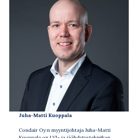
Juha-Matti Kuoppala
Condair Oy:n myyntijohtaja Juha-Matti
Kuoppala on LVI- ja jäähdytystekniikan