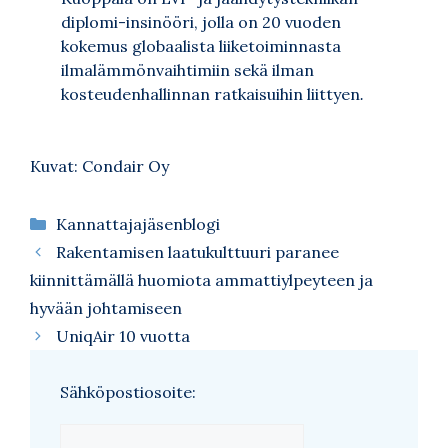
diplomi-insinööri, jolla on 20 vuoden
kokemus globaalista liiketoiminnasta
ilmalämmönvaihtimiin sekä ilman
kosteudenhallinnan ratkaisuihin liittyen
.
Kuvat: Condair Oy
Kategoriat
Kannattajajäsenblogi
Rakentamisen laatukulttuuri paranee
kiinnittämällä huomiota ammattiylpeyteen ja
hyvään johtamiseen
UniqAir 10 vuotta
Sähköpostiosoite: