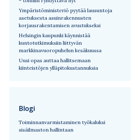
– toimiin ryhdyttävä nyt
Ympäristöministeriö pyytää lausuntoja
asetuksesta asuinrakennusten
korjausrakentamisen avustukseksi
Helsingin kaupunki käynnistää
kuntotutkimuksiin liittyvän
markkinavuoropuhelun kesäkuussa
Uusi opas auttaa hallitsemaan
kiinteistöjen ylläpitokustannuksia
Blogi
Toiminnanvarmistaminen työkaluksi
sisäilmaston hallintaan