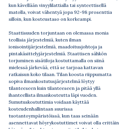
kun kävellään vinyylilattialla tai synteettisellä
matolla, voivat vähentyä jopa 92-98 prosenttia
silloin, kun kosteustaso on korkeampi.
Staattisuuden torjuntaan on olemassa monia
teollisia järjestelmiä, kuten ilman
ionisointijärjestelmiä, maadoitusjohtoja ja
pintakäsittelyjärjestelmiä. Staattisen sähkön
torjuminen sisätiloja kostuttamalla on siinä
mielessä järkevää, että se tarjoaa kattavan
ratkaisun koko tilaan. Tilan koosta riippumatta
sopiva ilmankostutusjärjestelmä löytyy
tilanteeseen kuin tilanteeseen ja pitää yllä
ihanteellista ilmankosteutta läpi vuoden.
Sumutuskostuttimia voidaan käyttää
kosteudenhallintaan suurissa
tuotantoympäristöissä, kun taas seinään
asennettavat höyrykostuttimet voivat olla erittäin