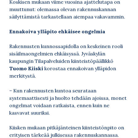
Koskisen mukaan viime vuosina ajattelutapa on
muuttunut: olemassa olevan rakennuskannan
säilyttämistä tarkastellaan aiempaa vakavammin.
Ennakoiva ylläpito ehkäisee ongelmia
Rakennusten kunnossapidolla on keskeinen rooli
sisäilmaongelmien ehkäisyssä. Jyväskylän
kaupungin Tilapalveluiden kiinteistöpäällikkö
Tuomo Kiiski
korostaa ennakoivan ylläpidon
merkitystä.
– Kun rakennusten kuntoa seurataan
systemaattisesti ja huolto tehdään ajoissa, monet
ongelmat voidaan ratkaista, ennen kuin ne
kasvavat suuriksi.
Kiisken mukaan pitkäjänteinen kiinteistönpito on
erityisen tärkeää julkisessa rakennuskannassa.