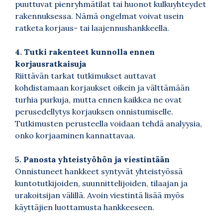
puuttuvat pienryhmätilat tai huonot kulkuyhteydet
rakennuksessa. Nämä ongelmat voivat usein
ratketa korjaus- tai laajennushankkeella.
4. Tutki rakenteet kunnolla ennen
korjausratkaisuja
Riittävän tarkat tutkimukset auttavat
kohdistamaan korjaukset oikein ja välttämään
turhia purkuja, mutta ennen kaikkea ne ovat
perusedellytys korjauksen onnistumiselle.
Tutkimusten perusteella voidaan tehdä analyysia,
onko korjaaminen kannattavaa.
5. Panosta yhteistyöhön ja viestintään
Onnistuneet hankkeet syntyvät yhteistyössä
kuntotutkijoiden, suunnittelijoiden, tilaajan ja
urakoitsijan välillä. Avoin viestintä lisää myös
käyttäjien luottamusta hankkeeseen.