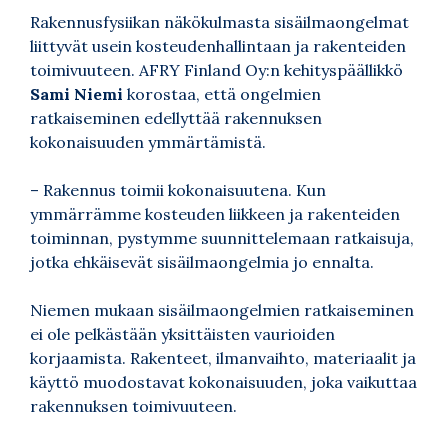
Rakennusfysiikan näkökulmasta sisäilmaongelmat
liittyvät usein kosteudenhallintaan ja rakenteiden
toimivuuteen. AFRY Finland Oy:n kehityspäällikkö
Sami Niemi
korostaa, että ongelmien
ratkaiseminen edellyttää rakennuksen
kokonaisuuden ymmärtämistä.
– Rakennus toimii kokonaisuutena. Kun
ymmärrämme kosteuden liikkeen ja rakenteiden
toiminnan, pystymme suunnittelemaan ratkaisuja,
jotka ehkäisevät sisäilmaongelmia jo ennalta.
Niemen mukaan sisäilmaongelmien ratkaiseminen
ei ole pelkästään yksittäisten vaurioiden
korjaamista. Rakenteet, ilmanvaihto, materiaalit ja
käyttö muodostavat kokonaisuuden, joka vaikuttaa
rakennuksen toimivuuteen.