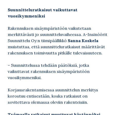
Suunnitteluratkaisut vaikuttavat
vuosikymmeniksi
Rakennuksen sisäympäristöön vaikutetaan
merkittävästi jo suunnitteluvaiheessa. A-Insinöörit
Suunnittelu Oy:n tiimipäällikkö
Sanna Koskela
muistuttaa, että suunnitteluratkaisut määrittävät
rakennuksen toimivuutta pitkälle tulevaisuuteen.
– Suunnittelussa tehdään päätöksiä, jotka
vaikuttavat rakennuksen sisäympäristöön
vuosikymmeniksi.
Korjausrakentamisessa suunnittelun merkitys
korostuu entisestään, koska ratkaisut on
sovitettava olemassa oleviin rakenteisiin.
Työmaalla ratkaisut muuttuvat käytännöksi