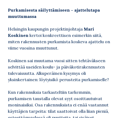
Purkamisesta säilyttämiseen – ajattelutapa
muuttumassa
Helsingin kaupungin projektinjohtaja
Mari
Koskinen
kertoi konkreettisen esimerkin siitä,
miten rakennusten purkamista koskeva ajattelu on
viime vuosina muuttunut.
Koskinen sai muutama vuosi sitten tehtäväkseen
selvittää useiden koulu- ja päiväkotirakennusten
tulevaisuutta. Alkuperäinen kysymys oli
yksinkertainen: löytyisikö perusteita purkamiselle?
Kun rakennuksia tarkasteltiin tarkemmin,
purkamisen taustalla olevat syyt osoittautuivat
moninaisiksi. Osa rakennuksista ei enää vastannut
käyttäjien tarpeita: tilat saattoivat olla liian pieniä,
esteettömyydessä oli puutteita, tai sisäiset