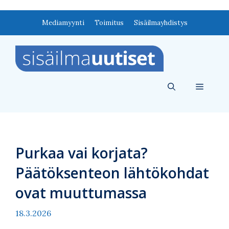
Siirry
Mediamyynti
Toimitus
Sisäilmayhdistys
sisältöön
Valikko
Purkaa vai korjata?
Päätöksenteon lähtökohdat
ovat muuttumassa
18.3.2026