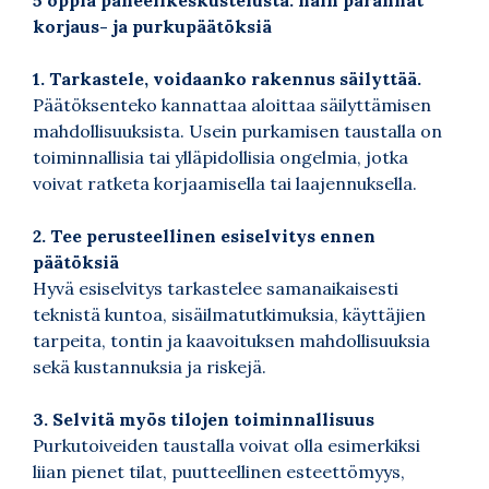
5
oppia paneelikeskustelusta: näin parannat
korjaus- ja purkupäätöksiä
1. Tarkastele, voidaanko rakennus säilyttää.
Päätöksenteko kannattaa aloittaa säilyttämisen
mahdollisuuksista. Usein purkamisen taustalla on
toiminnallisia tai ylläpidollisia ongelmia, jotka
voivat ratketa korjaamisella tai laajennuksella.
2. Tee perusteellinen esiselvitys ennen
päätöksiä
Hyvä esiselvitys tarkastelee samanaikaisesti
teknistä kuntoa, sisäilmatutkimuksia, käyttäjien
tarpeita, tontin ja kaavoituksen mahdollisuuksia
sekä kustannuksia ja riskejä.
3. Selvitä myös tilojen toiminnallisuus
Purkutoiveiden taustalla voivat olla esimerkiksi
liian pienet tilat, puutteellinen esteettömyys,