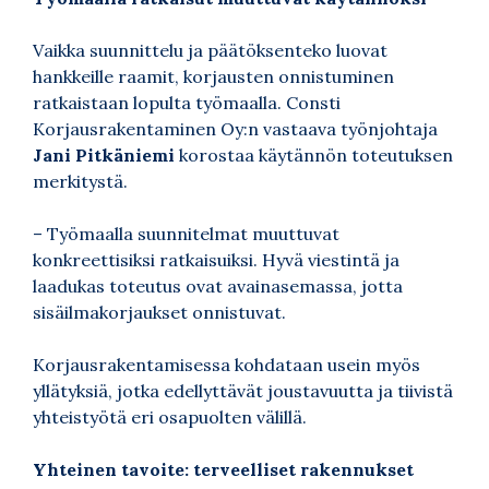
Vaikka suunnittelu ja päätöksenteko luovat
hankkeille raamit, korjausten onnistuminen
ratkaistaan lopulta työmaalla. Consti
Korjausrakentaminen Oy:n vastaava työnjohtaja
Jani Pitkäniemi
korostaa käytännön toteutuksen
merkitystä.
– Työmaalla suunnitelmat muuttuvat
konkreettisiksi ratkaisuiksi. Hyvä viestintä ja
laadukas toteutus ovat avainasemassa, jotta
sisäilmakorjaukset onnistuvat.
Korjausrakentamisessa kohdataan usein myös
yllätyksiä, jotka edellyttävät joustavuutta ja tiivistä
yhteistyötä eri osapuolten välillä.
Yhteinen tavoite: terveelliset rakennukset