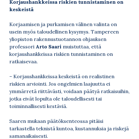
Korjaushankkeissa riskien tunnistaminen on
keskeistä
Korjaamisen ja purkamisen välinen valinta on
usein myös taloudellinen kysymys. Tampereen
yliopiston rakennustuotannon ohjauksen
professori
Arto Saari
muistuttaa, että
korjaushankkeissa riskien tunnistaminen on
ratkaisevaa.
– Korjaushankkeissa keskeistä on realistinen
riskien arviointi. Jos ongelmien laajuutta ei
ymmärretä riittävästi, voidaan päätyä ratkaisuihin,
jotka eivät lopulta ole taloudellisesti tai
toiminnallisesti kestäviä.
Saaren mukaan päätöksenteossa pitäisi
tarkastella teknistä kuntoa, kustannuksia ja riskejä
samanaikaisesti.