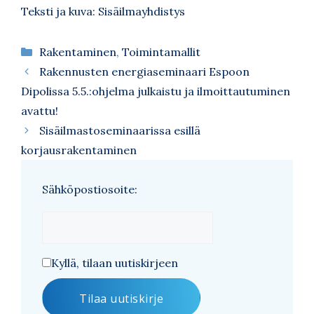
Teksti ja kuva: Sisäilmayhdistys
Kategoriat
Rakentaminen
,
Toimintamallit
Rakennusten energiaseminaari Espoon
Dipolissa 5.5.:ohjelma julkaistu ja ilmoittautuminen
avattu!
Sisäilmastoseminaarissa esillä
korjausrakentaminen
Sähköpostiosoite:
Kyllä, tilaan uutiskirjeen