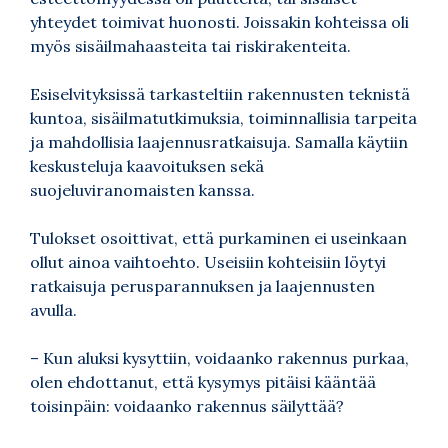
yhteydet toimivat huonosti. Joissakin kohteissa oli
myös sisäilmahaasteita tai riskirakenteita.
Esiselvityksissä tarkasteltiin rakennusten teknistä
kuntoa, sisäilmatutkimuksia, toiminnallisia tarpeita
ja mahdollisia laajennusratkaisuja. Samalla käytiin
keskusteluja kaavoituksen sekä
suojeluviranomaisten kanssa.
Tulokset osoittivat, että purkaminen ei useinkaan
ollut ainoa vaihtoehto. Useisiin kohteisiin löytyi
ratkaisuja perusparannuksen ja laajennusten
avulla.
– Kun aluksi kysyttiin, voidaanko rakennus purkaa,
olen ehdottanut, että kysymys pitäisi kääntää
toisinpäin: voidaanko rakennus säilyttää?