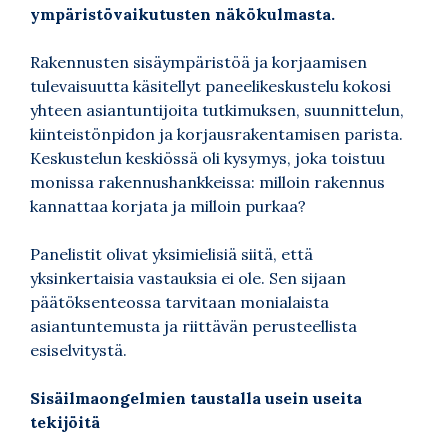
ympäristövaikutusten näkökulmasta.
Rakennusten sisäympäristöä ja korjaamisen
tulevaisuutta käsitellyt paneelikeskustelu kokosi
yhteen asiantuntijoita tutkimuksen, suunnittelun,
kiinteistönpidon ja korjausrakentamisen parista.
Keskustelun keskiössä oli kysymys, joka toistuu
monissa rakennushankkeissa: milloin rakennus
kannattaa korjata ja milloin purkaa?
Panelistit olivat yksimielisiä siitä, että
yksinkertaisia vastauksia ei ole. Sen sijaan
päätöksenteossa tarvitaan monialaista
asiantuntemusta ja riittävän perusteellista
esiselvitystä.
Sisäilmaongelmien taustalla usein useita
tekijöitä