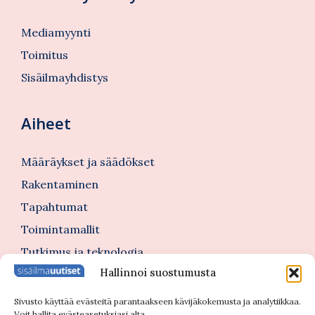
Mediamyynti
Toimitus
Sisäilmayhdistys
Aiheet
Määräykset ja säädökset
Rakentaminen
Tapahtumat
Toimintamallit
Tutkimus ja teknologia
Hallinnoi suostumusta
Tutustu myös
Sivusto käyttää evästeitä parantaakseen kävijäkokemusta ja analytiikkaa.
Voit hallita evästeasetuksiasi alta.