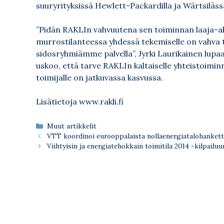
suuryrityksissä Hewlett-Packardilla ja Wärtsiläs
”Pidän RAKLIn vahvuutena sen toiminnan laaja-ala
murrostilanteessa yhdessä tekemiselle on vahva 
sidosryhmiämme palvella”, Jyrki Laurikainen lupa
uskoo, että tarve RAKLIn kaltaiselle yhteistoiminna
toimijalle on jatkuvassa kasvussa.
Lisätietoja
www.rakli.fi
Kategoriat
Muut artikkelit
VTT koordinoi eurooppalaista nollaenergiatalohankett
Viihtyisin ja energiatehokkain toimitila 2014 -kilpailuu