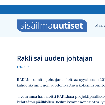
Siirry
sisältöön
Määrä
Rakli sai uuden johtajan
17.6.2014
RAKLIn toimitusjohtajana aloittaa syyskuussa 2014 
kahdenkymmenen vuoden kattava kokemus kiinteis
Työuransa hän aloitti RAKLIssa projektipäällikkönä
kehittämispäälliköksi. Reilut kymmenen vuotta Jyr