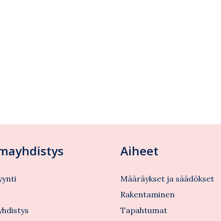
lmayhdistys
Aiheet
ynti
Määräykset ja säädökset
s
Rakentaminen
yhdistys
Tapahtumat