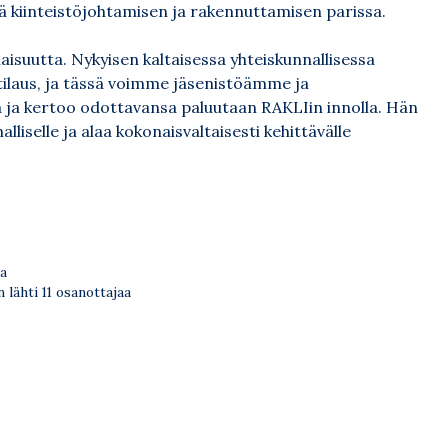
sä kiinteistöjohtamisen ja rakennuttamisen parissa.
isuutta. Nykyisen kaltaisessa yhteiskunnallisessa
tilaus, ja tässä voimme jäsenistöämme ja
a ja kertoo odottavansa paluutaan RAKLIin innolla. Hän
lliselle ja alaa kokonaisvaltaisesti kehittävälle
a
n lähti 11 osanottajaa