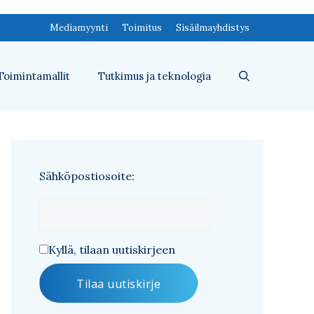
Mediamyynti
Toimitus
Sisäilmayhdistys
Toimintamallit
Tutkimus ja teknologia
Sähköpostiosoite:
Kyllä, tilaan uutiskirjeen