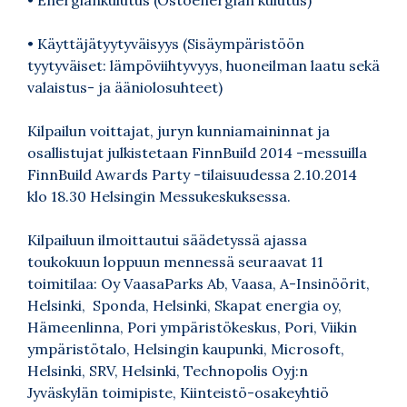
• Käyttäjätyytyväisyys (Sisäympäristöön
tyytyväiset: lämpöviihtyvyys, huoneilman laatu sekä
valaistus- ja ääniolosuhteet)
Kilpailun voittajat, juryn kunniamaininnat ja
osallistujat julkistetaan FinnBuild 2014 -messuilla
FinnBuild Awards Party -tilaisuudessa 2.10.2014
klo 18.30 Helsingin Messukeskuksessa.
Kilpailuun ilmoittautui säädetyssä ajassa
toukokuun loppuun mennessä seuraavat 11
toimitilaa: Oy VaasaParks Ab, Vaasa, A-Insinöörit,
Helsinki, Sponda, Helsinki, Skapat energia oy,
Hämeenlinna, Pori ympäristökeskus, Pori, Viikin
ympäristötalo, Helsingin kaupunki, Microsoft,
Helsinki, SRV, Helsinki, Technopolis Oyj:n
Jyväskylän toimipiste, Kiinteistö-osakeyhtiö