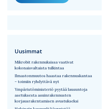
Uusimmat
Mikrobit rakennuksissa vaativat
kokonaisvaltaista tulkintaa
Ilmastonmuutos haastaa rakennuskantaa
– toimiin ryhdyttävä nyt
Ympäristöministeriö pyytää lausuntoja
asetuksesta asuinrakennusten
korjausrakentamisen avustukseksi
Helsingin kaupunki käynnistää