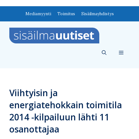
Siirry
Mediamyynti
Toimitus
Sisäilmayhdistys
sisältöön
Valikko
Viihtyisin ja
energiatehokkain toimitila
2014 -kilpailuun lähti 11
osanottajaa