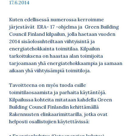
17.6.2014
Kuten edellisessä numerossa kerroimme
järjestävät ERA- 17 -ohjelma ja Green Building
Council Finland kilpailun, jolla haetaan vuoden
2014 sisäolosuhteiltaan viihtyisintä ja
energiatehokkainta toimitilaa. Kilpailun
tarkoituksena on haastaa alan toimijoita
tarjoamaan yhä energiatehokkaampia ja samaan
aikaan yhä viihtyisämpiä toimitiloja.
Tavoitteena on myös tuoda esille
toimitilaosaamista ja parhaita käytäntöjä.
Kilpailussa kohteita mitataan kahdella Green
Building Council Finlandin kehittämällä
Rakennusten elinkaarimittarilla, jotka ovat
helposti osallistujien käytettävissä:
• Energiankulutus (Ostoenergian kulutus)