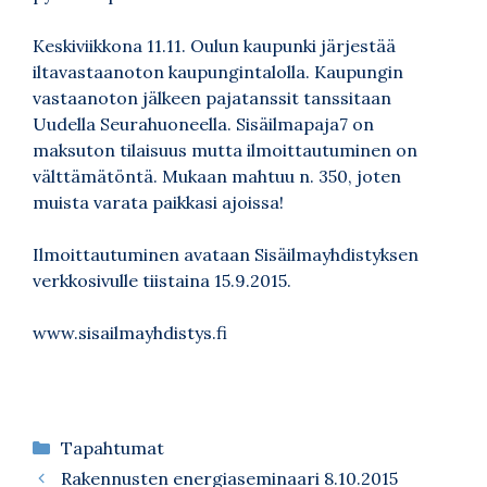
Keskiviikkona 11.11. Oulun kaupunki järjestää
iltavastaanoton kaupungintalolla. Kaupungin
vastaanoton jälkeen pajatanssit tanssitaan
Uudella Seurahuoneella. Sisäilmapaja7 on
maksuton tilaisuus mutta ilmoittautuminen on
välttämätöntä. Mukaan mahtuu n. 350, joten
muista varata paikkasi ajoissa!
Ilmoittautuminen avataan Sisäilmayhdistyksen
verkkosivulle tiistaina 15.9.2015.
www.sisailmayhdistys.fi
Kategoriat
Tapahtumat
Rakennusten energiaseminaari 8.10.2015