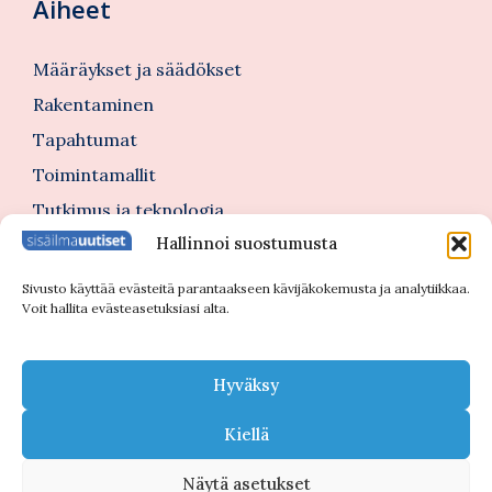
Aiheet
Määräykset ja säädökset
Rakentaminen
Tapahtumat
Toimintamallit
Tutkimus ja teknologia
Hallinnoi suostumusta
Tutustu myös
Sivusto käyttää evästeitä parantaakseen kävijäkokemusta ja analytiikkaa.
Voit hallita evästeasetuksiasi alta.
Kannattajajäsenblogi
Blogi
Hyväksy
Nimitykset
Kiellä
Näytä asetukset
© 2026 Sisäilmauutiset |
Tietosuojaseloste