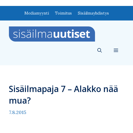
Siirry
Mediamyynti
Toimitus
Sisäilmayhdistys
sisältöön
Valikko
Sisäilmapaja 7 – Alakko nää
mua?
7.8.2015