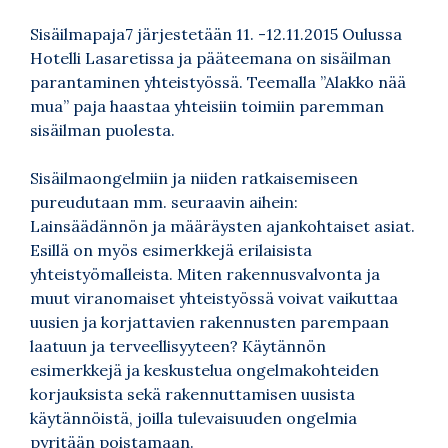
Sisäilmapaja7 järjestetään 11. -12.11.2015 Oulussa
Hotelli Lasaretissa ja pääteemana on sisäilman
parantaminen yhteistyössä. Teemalla ”Alakko nää
mua” paja haastaa yhteisiin toimiin paremman
sisäilman puolesta.
Sisäilmaongelmiin ja niiden ratkaisemiseen
pureudutaan mm. seuraavin aihein:
Lainsäädännön ja määräysten ajankohtaiset asiat.
Esillä on myös esimerkkejä erilaisista
yhteistyömalleista. Miten rakennusvalvonta ja
muut viranomaiset yhteistyössä voivat vaikuttaa
uusien ja korjattavien rakennusten parempaan
laatuun ja terveellisyyteen? Käytännön
esimerkkejä ja keskustelua ongelmakohteiden
korjauksista sekä rakennuttamisen uusista
käytännöistä, joilla tulevaisuuden ongelmia
pyritään poistamaan.