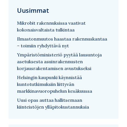
Uusimmat
Mikrobit rakennuksissa vaativat
kokonaisvaltaista tulkintaa
Ilmastonmuutos haastaa rakennuskantaa
– toimiin ryhdyttävä nyt
Ympäristöministeriö pyytää lausuntoja
asetuksesta asuinrakennusten
korjausrakentamisen avustukseksi
Helsingin kaupunki käynnistää
kuntotutkimuksiin liittyvän
markkinavuoropuhelun kesäkuussa
Uusi opas auttaa hallitsemaan
kiinteistöjen ylläpitokustannuksia