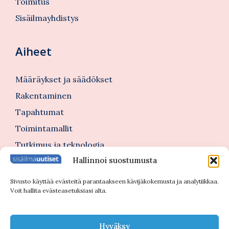
Toimitus
Sisäilmayhdistys
Aiheet
Määräykset ja säädökset
Rakentaminen
Tapahtumat
Toimintamallit
Tutkimus ja teknologia
Hallinnoi suostumusta
Tutustu myös
Sivusto käyttää evästeitä parantaakseen kävijäkokemusta ja analytiikkaa.
Voit hallita evästeasetuksiasi alta.
Kannattajajäsenblogi
Blogi
Hyväksy