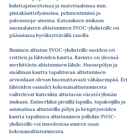
kuluttajatuotteissa ja materiaaleissa mm.
pintakäsittelyaineina, pehmentiminä ja
palonsuoja-aineina. Katsauksen mukaan
suomalaisten altistuminen SVOC-yhdisteille on
pääasiassa hyväksyttävällä tasolla.
Ihminen altistuu SVOC-yhdisteille useiden eri
reittien ja lähteiden kautta. Ravinto on yleensä
merkittävin altistumisen lähde. Huonepölyn ja
sisäilman kautta tapahtuvan altistumisen
arvioidaan olevan huomattavasti vähäisempää. Eri
lähteiden osuudet kokonaisaltistumisesta
vaihtelevat kuitenkin altistuvan väestöryhmän
mukaan. Esimerkiksi pienillä lapsilla, tupakoijilla ja
ammatissa altistuvilla pölyn ja hengitysteiden
kautta tapahtuva altistuminen joillekin SVOC-
yhdisteille voi muodostaa suuren osan
kokonaisaltistumisesta.