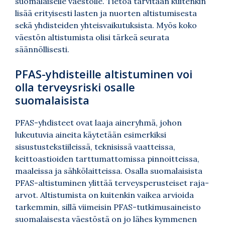
suomalaiselle väestölle. Tietoa tarvitaan kuitenkin
lisää erityisesti lasten ja nuorten altistumisesta
sekä yhdisteiden yhteisvaikutuksista. Myös koko
väestön altistumista olisi tärkeä seurata
säännöllisesti.
PFAS-yhdisteille altistuminen voi
olla terveysriski osalle
suomalaisista
PFAS-yhdisteet ovat laaja aineryhmä, johon
lukeutuvia aineita käytetään esimerkiksi
sisustustekstiileissä, teknisissä vaatteissa,
keittoastioiden tarttumattomissa pinnoitteissa,
maaleissa ja sähkölaitteissa. Osalla suomalaisista
PFAS-altistuminen ylittää terveysperusteiset raja-
arvot. Altistumista on kuitenkin vaikea arvioida
tarkemmin, sillä viimeisin PFAS-tutkimusaineisto
suomalaisesta väestöstä on jo lähes kymmenen