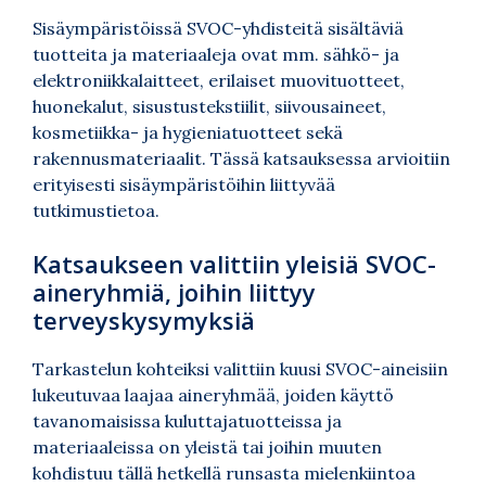
Sisäympäristöissä SVOC-yhdisteitä sisältäviä
tuotteita ja materiaaleja ovat mm. sähkö- ja
elektroniikkalaitteet, erilaiset muovituotteet,
huonekalut, sisustustekstiilit, siivousaineet,
kosmetiikka- ja hygieniatuotteet sekä
rakennusmateriaalit. Tässä katsauksessa arvioitiin
erityisesti sisäympäristöihin liittyvää
tutkimustietoa.
Katsaukseen valittiin yleisiä SVOC-
aineryhmiä, joihin liittyy
terveyskysymyksiä
Tarkastelun kohteiksi valittiin kuusi SVOC-aineisiin
lukeutuvaa laajaa aineryhmää, joiden käyttö
tavanomaisissa kuluttajatuotteissa ja
materiaaleissa on yleistä tai joihin muuten
kohdistuu tällä hetkellä runsasta mielenkiintoa