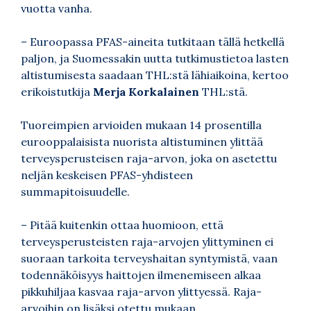
vuotta vanha.
– Euroopassa PFAS-aineita tutkitaan tällä hetkellä
paljon, ja Suomessakin uutta tutkimustietoa lasten
altistumisesta saadaan THL:stä lähiaikoina, kertoo
erikoistutkija
Merja Korkalainen
THL:stä.
Tuoreimpien arvioiden mukaan 14 prosentilla
eurooppalaisista nuorista altistuminen ylittää
terveysperusteisen raja-arvon, joka on asetettu
neljän keskeisen PFAS-yhdisteen
summapitoisuudelle.
– Pitää kuitenkin ottaa huomioon, että
terveysperusteisten raja-arvojen ylittyminen ei
suoraan tarkoita terveyshaitan syntymistä, vaan
todennäköisyys haittojen ilmenemiseen alkaa
pikkuhiljaa kasvaa raja-arvon ylittyessä. Raja-
arvoihin on lisäksi otettu mukaan