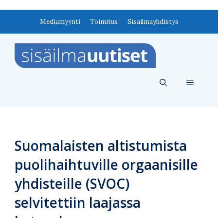
Siirry
Mediamyynti
Toimitus
Sisäilmayhdistys
sisältöön
Valikko
Suomalaisten altistumista
puolihaihtuville orgaanisille
yhdisteille (SVOC)
selvitettiin laajassa