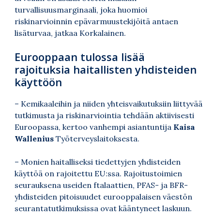
turvallisuusmarginaali, joka huomioi
riskinarvioinnin epävarmuustekijöitä antaen
lisäturvaa, jatkaa Korkalainen.
Eurooppaan tulossa lisää
rajoituksia haitallisten yhdisteiden
käyttöön
– Kemikaaleihin ja niiden yhteisvaikutuksiin liittyvää
tutkimusta ja riskinarviointia tehdään aktiivisesti
Euroopassa, kertoo vanhempi asiantuntija
Kaisa
Wallenius
Työterveyslaitoksesta.
– Monien haitalliseksi tiedettyjen yhdisteiden
käyttöä on rajoitettu EU:ssa. Rajoitustoimien
seurauksena useiden ftalaattien, PFAS- ja BFR-
yhdisteiden pitoisuudet eurooppalaisen väestön
seurantatutkimuksissa ovat kääntyneet laskuun.