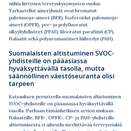
niihin liittyvien terveyskysymysten vuoksi.
Tarkastellut aineryhmät ovat bromatut
palonsuoja-aineet (BFR), fosforoidut palonsuoja-
aineet (OPFR), per- ja polyfluoratut
alkyyliyhdisteet (PFAS), klooratut parafiinit (CP),
ftalaatit sekä polyaromaattiset hiilivedyt (PAH).
Suomalaisten altistuminen SVOC-
yhdisteille on pääasiassa
hyväksyttävällä tasolla, mutta
säännöllinen väestöseuranta olisi
tarpeen
Katsauksen perusteella suomalaisten altistuminen
SVOC-yhdisteille on pääasiassa hyväksyttävällä
tasolla. Parhaan tämänhetkisen arvion mukaan
ftalaateille, BFR-, OPFR-, CP- ja PAH-yhdisteille
altistumisesta ei aiheudu merkittävää terveysriskiä