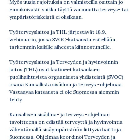
Myös uusia rajoituksia on valmisteilla osittain jo
ennakoivasti, vaikka täyttä varmuutta terveys- tai
ympäristöriskeistä ei olisikaan.
Työterveyslaitos ja THL järjestävät 18.9.
webinaarin, jossa SVOC-katsausta esitellään
tarkemmin kaikille aiheesta kiinnostuneille.
Työterveyslaitos ja Terveyden ja hyvinvoinnin
laitos (THL) ovat laatineet katsauksen
puolihaihtuvista orgaanisista yhdisteistä (SVOC)
osana Kansallista sisäilma ja terveys -ohjelmaa.
Vastaavaa katsausta ei ole Suomessa aiemmin
tehty.
Kansallisen sisäilma- ja terveys -ohjelman
tavoitteena on edistää terveyttä ja hyvinvointia
vähentämällä sisäympäristöön liittyviä haittoja
Suomessa. Ohjelmaa koordinoi Terveyden ja