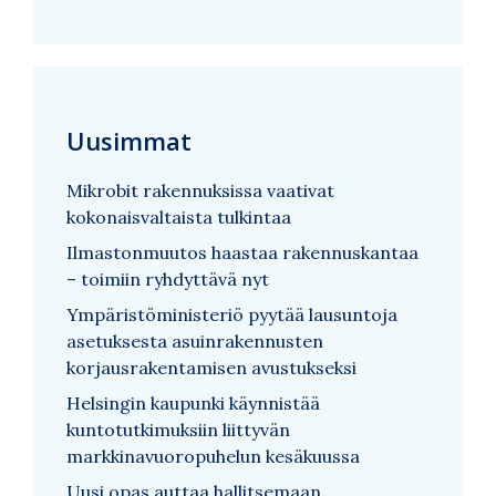
Uusimmat
Mikrobit rakennuksissa vaativat
kokonaisvaltaista tulkintaa
Ilmastonmuutos haastaa rakennuskantaa
– toimiin ryhdyttävä nyt
Ympäristöministeriö pyytää lausuntoja
asetuksesta asuinrakennusten
korjausrakentamisen avustukseksi
Helsingin kaupunki käynnistää
kuntotutkimuksiin liittyvän
markkinavuoropuhelun kesäkuussa
Uusi opas auttaa hallitsemaan