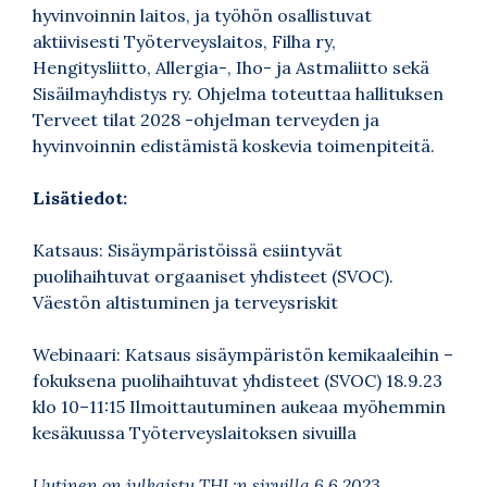
hyvinvoinnin laitos, ja työhön osallistuvat
aktiivisesti Työterveyslaitos, Filha ry,
Hengitysliitto, Allergia-, Iho- ja Astmaliitto sekä
Sisäilmayhdistys ry. Ohjelma toteuttaa hallituksen
Terveet tilat 2028 -ohjelman terveyden ja
hyvinvoinnin edistämistä koskevia toimenpiteitä.
Lisätiedot:
Katsaus: Sisäympäristöissä esiintyvät
puolihaihtuvat orgaaniset yhdisteet (SVOC).
Väestön altistuminen ja terveysriskit
Webinaari: Katsaus sisäympäristön kemikaaleihin –
fokuksena puolihaihtuvat yhdisteet (SVOC) 18.9.23
klo 10–11:15 Ilmoittautuminen aukeaa myöhemmin
kesäkuussa Työterveyslaitoksen sivuilla
Uutinen on julkaistu THL:n sivuilla 6.6.2023.