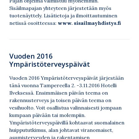
Pajan ohjelma valmistuu myöhemmin.
Sisäilmapajan yhteyteen järjestetään myös
tuotenäyttely. Lisätietoja ja ilmoittautuminen
netissä osoitteessa:
www. sisailmayhdistys.fi
Vuoden 2016
Ympäristöterveyspäivät
Vuoden 2016 Ympäristöterveyspäivät järjestään
tänä vuonna Tampereella 2. -3.11.2016 Hotelli
Ilveksessä. Ensimmäisen päivän teema on
rakennusterveys ja toisen päivän teema on
vesihuolto. Voit osallistua valinnaisesti jompaan
kumpaan päivään tai molempiin.
Ympäristöterveyspäivillä kohtaavat suomalainen
huippututkimus, alan johtavat viranomaiset,
asumisterveyden ja rakentamisen