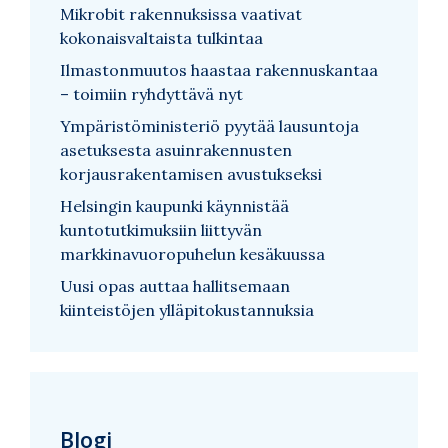
Mikrobit rakennuksissa vaativat
kokonaisvaltaista tulkintaa
Ilmastonmuutos haastaa rakennuskantaa
– toimiin ryhdyttävä nyt
Ympäristöministeriö pyytää lausuntoja
asetuksesta asuinrakennusten
korjausrakentamisen avustukseksi
Helsingin kaupunki käynnistää
kuntotutkimuksiin liittyvän
markkinavuoropuhelun kesäkuussa
Uusi opas auttaa hallitsemaan
kiinteistöjen ylläpitokustannuksia
Blogi