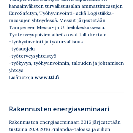
kansainvälisten turvallisuusalan ammattimessujen
EuroSafetyn, Työhyvinvointi- sekä Logistiikka-
messujen yhteydessä. Messut järjestetään
Tampereen Messu- ja Urheilukeskuksessa.
Työterveyspäivien aiheita ovat tällä kertaa:
-työhyvinvointi ja työturvallisuus
-työsuojelu
-työterveysyhteistyö
-työkyvyn, työhyvinvoinnin, talouden ja johtamisen
yhteys
Lisätietoja
www.ttl.fi
Rakennusten energiaseminaari
Rakennusten energiaseminaari 2016 järjestetään
tiistaina 20.9.2016 Finlandia-talossa ja siihen