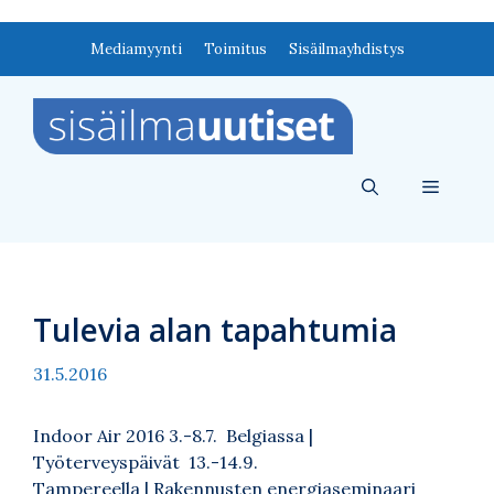
Siirry
Mediamyynti
Toimitus
Sisäilmayhdistys
sisältöön
Valikko
Tulevia alan tapahtumia
31.5.2016
Indoor Air 2016 3.-8.7. Belgiassa |
Työterveyspäivät 13.-14.9.
Tampereella | Rakennusten energiaseminaari