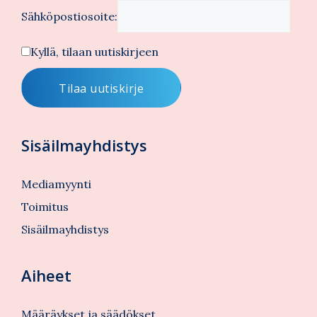
Sähköpostiosoite:
Kyllä, tilaan uutiskirjeen
Sisäilmayhdistys
Mediamyynti
Toimitus
Sisäilmayhdistys
Aiheet
Määräykset ja säädökset