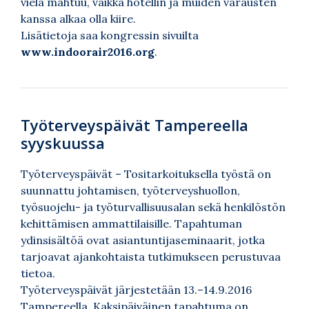
vielä mahtuu, vaikka hotellin ja muiden varausten
kanssa alkaa olla kiire.
Lisätietoja saa kongressin sivuilta
www.indoorair2016.org
.
Työterveyspäivät Tampereella
syyskuussa
Työterveyspäivät – Tositarkoituksella työstä on
suunnattu johtamisen, työterveyshuollon,
työsuojelu- ja työturvallisuusalan sekä henkilöstön
kehittämisen ammattilaisille. Tapahtuman
ydinsisältöä ovat asiantuntijaseminaarit, jotka
tarjoavat ajankohtaista tutkimukseen perustuvaa
tietoa.
Työterveyspäivät järjestetään 13.–14.9.2016
Tampereella. Kaksipäiväinen tapahtuma on