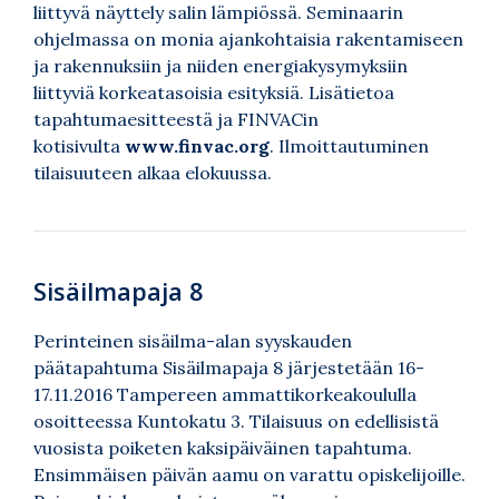
liittyvä näyttely salin lämpiössä. Seminaarin
ohjelmassa on monia ajankohtaisia rakentamiseen
ja rakennuksiin ja niiden energiakysymyksiin
liittyviä korkeatasoisia esityksiä. Lisätietoa
tapahtumaesitteestä ja FINVACin
kotisivulta
www.finvac.org
. Ilmoittautuminen
tilaisuuteen alkaa elokuussa.
Sisäilmapaja 8
Perinteinen sisäilma-alan syyskauden
päätapahtuma Sisäilmapaja 8 järjestetään 16-
17.11.2016 Tampereen ammattikorkeakoululla
osoitteessa Kuntokatu 3. Tilaisuus on edellisistä
vuosista poiketen kaksipäiväinen tapahtuma.
Ensimmäisen päivän aamu on varattu opiskelijoille.