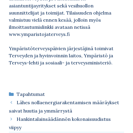
asiantuntijayritykset sekä vesihuollon
suunnittelijat ja toimijat. Tilaisuuden ohjelma
valmistuu vielä ennen kesää, jolloin myös
ilmoittautumislinkki avataan netissä
www.ymparistojaterveys.fi
Ympäristöterveyspäivien järjestäjinä toimivat
Terveyden ja hyvinvoinnin laitos, Ympäristö ja
Terveys-lehti ja sosiaali- ja terveysministeriö.
Kategoriat
Tapahtumat
Lähes nollaenergiarakentamisen määräykset
saivat huutia ja ymmärrystä
Hankintalainsäädännön kokonaisuudistus
viipyy