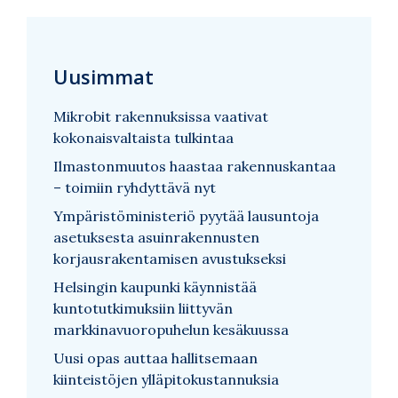
Uusimmat
Mikrobit rakennuksissa vaativat
kokonaisvaltaista tulkintaa
Ilmastonmuutos haastaa rakennuskantaa
– toimiin ryhdyttävä nyt
Ympäristöministeriö pyytää lausuntoja
asetuksesta asuinrakennusten
korjausrakentamisen avustukseksi
Helsingin kaupunki käynnistää
kuntotutkimuksiin liittyvän
markkinavuoropuhelun kesäkuussa
Uusi opas auttaa hallitsemaan
kiinteistöjen ylläpitokustannuksia