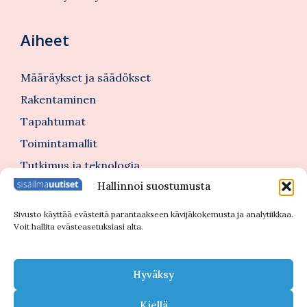
Aiheet
Määräykset ja säädökset
Rakentaminen
Tapahtumat
Toimintamallit
Tutkimus ja teknologia
Hallinnoi suostumusta
Tutustu myös
Sivusto käyttää evästeitä parantaakseen kävijäkokemusta ja analytiikkaa.
Voit hallita evästeasetuksiasi alta.
Kannattajajäsenblogi
Blogi
Hyväksy
Nimitykset
Kiellä