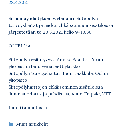
28.4.2021
Sisäilmayhdistyksen webinaari: Siitepölyn
terveyshaitat ja niiden ehkäiseminen sisätiloissa
järjestetään to 20.5.2021 kello 9-10.30
OHJELMA
Siitepölyn esiintyvyys, Annika Saarto, Turun
yliopiston biodiversiteettiyksikkö
Siitepölyn terveyshaitat, Jouni Jaakkola, Oulun
yliopisto
Siitepölyhaittojen ehkäiseminen sisätiloissa –
ilman suodatus ja puhdistus, Aimo Taipale, VTT
Ilmoittaudu tästä
Kategoriat
Muut artikkelit