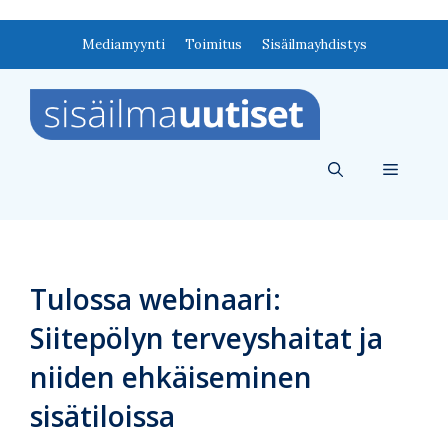
Siirry
Mediamyynti
Toimitus
Sisäilmayhdistys
sisältöön
Valikko
Tulossa webinaari:
Siitepölyn terveyshaitat ja
niiden ehkäiseminen
sisätiloissa