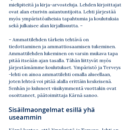
mielipiteitä ja kirja-arvosteluja. Lehden kirjoittajat
ovat alan eturivin asiantuntijoita. Lehti järjestää
myös ympäristöaiheisia tapahtumia ja koulutuksia
sekä julkaisee alan kirjallisuutta. –
– Ammattilehden tärkein tehtävä on
tiedottaminen ja ammattiosaamisen tukeminen.
Ammattilehden lukeminen on varsin mukava tapa
pitää itseään ajan tasalla. Tähän liittyvät myös
järjestämämme koulutukset. Ympäristö ja Terveys
-lehti on ainoa ammattilehti omalla alueellaan,
joten lehteä voi pitää alalla erittäin keskeisenä.
Senhän jo kuluneet viisikymmentä vuottakin ovat
osoittaneet, päätoimittaja Kärnä sanoo.
Sisäilmaongelmat esillä yhä
useammin