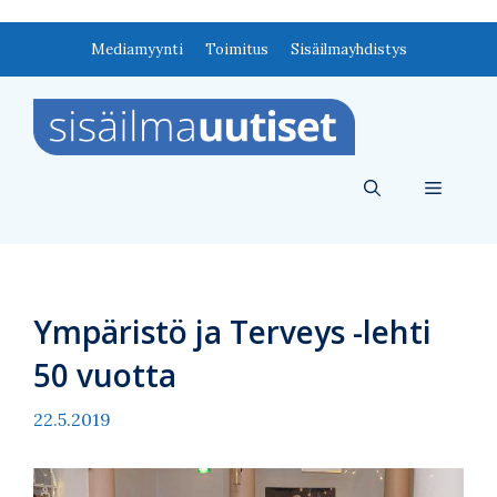
Siirry
Mediamyynti
Toimitus
Sisäilmayhdistys
sisältöön
Valikko
Ympäristö ja Terveys -lehti
50 vuotta
22.5.2019