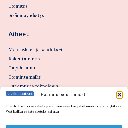
Toimitus
Sisäilmayhdistys
Aiheet
Määräykset ja säädökset
Rakentaminen
Tapahtumat
Toimintamallit
Tutkimus ja teknologia
Hallinnoi suostumusta
Tutustu myös
Sivusto käyttää evästeitä parantaakseen kävijäkokemusta ja analytiikkaa.
Voit hallita evästeasetuksiasi alta.
Kannattajajäsenblogi