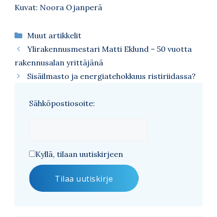
Kuvat: Noora Ojanperä
Kategoriat
Muut artikkelit
Ylirakennusmestari Matti Eklund – 50 vuotta
rakennusalan yrittäjänä
Sisäilmasto ja energiatehokkuus ristiriidassa?
Sähköpostiosoite:
Kyllä, tilaan uutiskirjeen