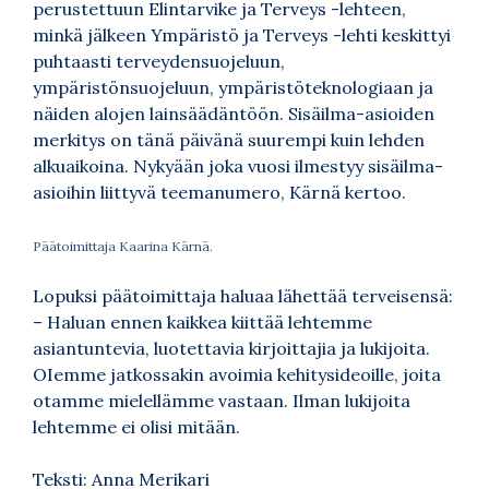
perustettuun Elintarvike ja Terveys -lehteen,
minkä jälkeen Ympäristö ja Terveys -lehti keskittyi
puhtaasti terveydensuojeluun,
ympäristönsuojeluun, ympäristöteknologiaan ja
näiden alojen lainsäädäntöön. Sisäilma-asioiden
merkitys on tänä päivänä suurempi kuin lehden
alkuaikoina. Nykyään joka vuosi ilmestyy sisäilma-
asioihin liittyvä teemanumero, Kärnä kertoo.
Päätoimittaja Kaarina Kärnä.
Lopuksi päätoimittaja haluaa lähettää terveisensä:
– Haluan ennen kaikkea kiittää lehtemme
asiantuntevia, luotettavia kirjoittajia ja lukijoita.
OIemme jatkossakin avoimia kehitysideoille, joita
otamme mielellämme vastaan. Ilman lukijoita
lehtemme ei olisi mitään.
Teksti: Anna Merikari