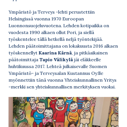
Ympäristö ja Terveys -lehti perustettiin
Helsingissä vuonna 1970 Euroopan
Luonnonsuojeluvuotena. Lehden kotipaikka on
vuodesta 1990 alkaen ollut Pori, ja siellä
työskentelee tällä hetkellä neljä työntekijää.
Lehden päätoimittajana on lokakuusta 2016 alkaen
työskennellyt
Kaarina Kärnä
, ja pitkäaikainen
päätoimittaja
Tapio Välikylä
jäi eläkkeelle
huhtikuussa 2017. Lehteä julkaisevalle Suomen
Ympäristö- ja Terveysalan Kustannus Oy:lle
myönnettiin tänä vuonna Yhteiskunnallinen Yritys
-merkki sen yhteiskunnallisen merkityksen vuoksi.