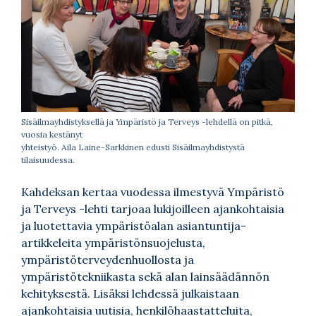
Sisäilmayhdistyksellä ja Ympäristö ja Terveys -lehdellä on pitkä,
vuosia kestänyt
yhteistyö. Aila Laine-Sarkkinen edusti Sisäilmayhdistystä
tilaisuudessa.
Kahdeksan kertaa vuodessa ilmestyvä Ympäristö
ja Terveys -lehti tarjoaa lukijoilleen ajankohtaisia
ja luotettavia ympäristöalan asiantuntija-
artikkeleita ympäristönsuojelusta,
ympäristöterveydenhuollosta ja
ympäristötekniikasta sekä alan lainsäädännön
kehityksestä. Lisäksi lehdessä julkaistaan
ajankohtaisia uutisia, henkilöhaastatteluita,