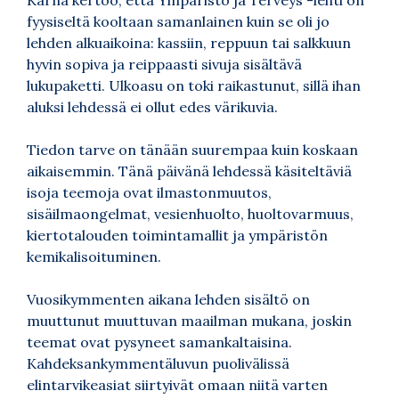
Kärnä kertoo, että Ympäristö ja Terveys -lehti on
fyysiseltä kooltaan samanlainen kuin se oli jo
lehden alkuaikoina: kassiin, reppuun tai salkkuun
hyvin sopiva ja reippaasti sivuja sisältävä
lukupaketti. Ulkoasu on toki raikastunut, sillä ihan
aluksi lehdessä ei ollut edes värikuvia.
Tiedon tarve on tänään suurempaa kuin koskaan
aikaisemmin. Tänä päivänä lehdessä käsiteltäviä
isoja teemoja ovat ilmastonmuutos,
sisäilmaongelmat, vesienhuolto, huoltovarmuus,
kiertotalouden toimintamallit ja ympäristön
kemikalisoituminen.
Vuosikymmenten aikana lehden sisältö on
muuttunut muuttuvan maailman mukana, joskin
teemat ovat pysyneet samankaltaisina.
Kahdeksankymmentäluvun puolivälissä
elintarvikeasiat siirtyivät omaan niitä varten